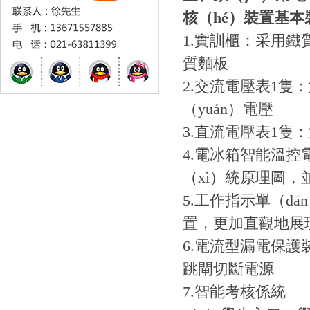
核（hé）裝置基本裝
1.實訓櫃：采用鐵
質麵板
2.交流電壓表1隻：
（yuán）電壓
3.直流電壓表1隻
4.電冰箱智能溫控電
（xì）統原理圖，並
5.工作指示單（dā
置，更加直觀地展現
6.電流型漏電保護
跳閘切斷電源
7.智能考核係統