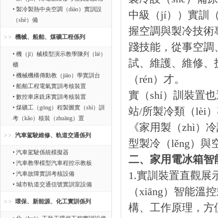
• 製冷製熱中央空調（diào）實訓設
中級（jí））實訓（
（shè）備
握空調與製冷技術專業
機械、船舶、煤礦工程係列
踐技能，從事空調
• 機（jī）械模型演示教學陳列（liè）
試、維護、維修、技
櫃
• 機械機構傳動教（jiāo）學實訓台
（rén）才。
• 船舶工程電氣實訓考核裝置
實（shí）訓裝置
• 數控車床銑床實訓考核裝置
• 煤礦工（gōng）程製圖實（shí）訓
站/所製冷類（lè
考（kǎo）核裝（zhuāng）置
《家用製（zhì）
汽車駕駛維修、軌道交通係列
型製冷（lěng）
• 汽車駕駛係統模擬器
二、家用電冰箱智
• 汽車教學模型汽車程控示教板
1.實訓裝置直觀展
• 汽車故障實訓考核設備
• 城市軌道交通信號實訓室設備
（xiāng）智能
環保、新能源、化工實訓係列
構、工作原理，方