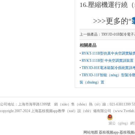
16.壓縮機運行繞（
>>>更多的“
上一個產品：
TRYJD-01B製冷
相關產品
•
RYKT-111B型仿真中央空調實驗
•
RYKT-111B型 中央空調實訓裝置（
•
TRYJD-01E電冰箱製冷係統實訓
•
TRYJD-11F智能（néng）型製
裝（zhuāng）置
公司地址：上海市海寧路1399號 銷（xiāo）售（shòu）熱（rè）線：021-63811399 53550
copyright 2007-2024 上海荔枝视频app教學（xué）設（shè）備有限公司（www.Tvetl
滬公（gōng）網安（
网站地图
荔枝视频app-荔枝视频