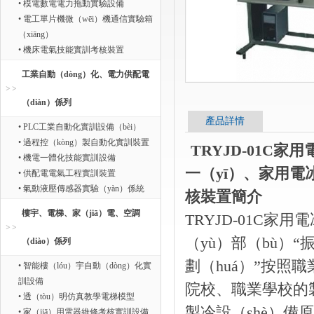
• 模電數電電力拖動實驗設備
• 電工單片機微（wēi）機通信實驗箱
（xiāng）
• 機床電氣技能實訓考核裝置
工業自動（dòng）化、電力供配電
（diàn）係列
產品詳情
• PLC工業自動化實訓設備（bèi）
• 過程控（kòng）製自動化實訓裝置
TRYJD-01C
• 機電一體化技能實訓設備
一（yī）、家用電冰
• 供配電電氣工程實訓裝置
• 氣動液壓傳感器實驗（yàn）係統
核裝置簡介
樓宇、電梯、家（jiā）電、空調
TRYJD-01C
（yù）部（bù）“
（diào）係列
劃（huá）”按照
• 智能樓（lóu）宇自動（dòng）化實
訓設備
院校、職業學校的製
• 透（tòu）明仿真教學電梯模型
製冷設（shè）
• 家（jiā）用電器維修考核實訓設備