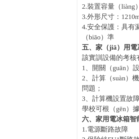
2.裝置容量（liàng
3.外形尺寸：1210m
4.安全保護：具有
（biāo）準
五、家（jiā）用
該實訓設備的考核有
1、開關（guān
2、計算（suàn）
問題；
3、計算機設置故
學校可根（gēn
六、家用電冰箱智
1.電源斷路故障