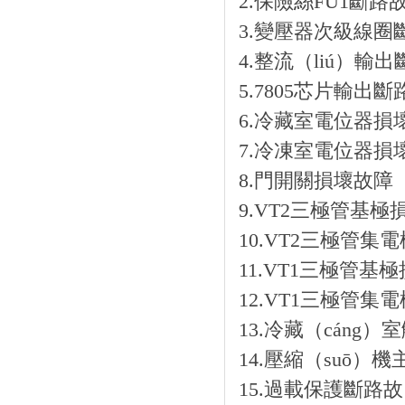
2.保險絲FU1斷路
3.變壓器次級線圈
4.整流（liú）輸出
5.7805芯片輸出
6.冷藏室電位器損
7.冷凍室電位器損
8.門開關損壞故障
9.VT2三極管基極損
10.VT2三極管集
11.VT1三極管基
12.VT1三極管集
13.冷藏（cáng
14.壓縮（suō）
15.過載保護斷路故