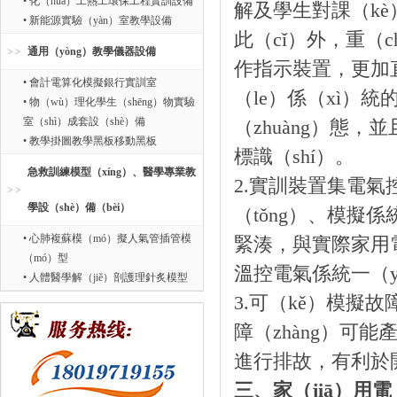
• 化（huà）工熱工環保工程實訓設備
解及學生對課（k
• 新能源實驗（yàn）室教學設備
此（cǐ）外，重（c
通用（yòng）教學儀器設備
作指示裝置，更加直
• 會計電算化模擬銀行實訓室
（le）係（xì）統
• 物（wù）理化學生（shēng）物實驗
室（shì）成套設（shè）備
（zhuàng）態
• 教學掛圖教學黑板移動黑板
標識（shí）。
急救訓練模型（xíng）、醫學專業教
2.實訓裝置集電氣控
學設（shè）備（bèi）
（tǒng）、模擬
• 心肺複蘇模（mó）擬人氣管插管模
緊湊，與實際家用電
（mó）型
溫控電氣係統一（y
• 人體醫學解（jiě）剖護理針炙模型
3.可（kě）模擬故
障（zhàng）可能
進行排故，有利於開
三、家（jiā）用電