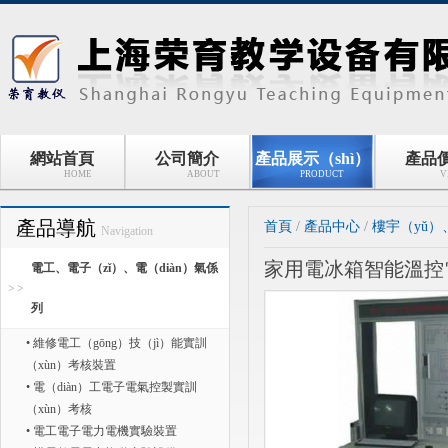
網站首頁
公司簡介
產品展示（shì）
產品
HOME
ABOUT
PRODUCT
V
產品導航
首頁
/
產品中心
/
樓宇（yǔ）
Navigation
家用電冰箱智能溫控
電工、電子（zǐ）、電（diàn）氣係
列
• 維修電工（gōng）技（jì）能實訓
（xùn）考核裝置
• 電（diàn）工電子電氣控製實訓
（xùn）考核
• 電工電子電力電機實驗裝置