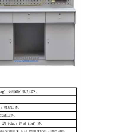
éng）換向閥的用鎖回路。
。
e）減壓回路。
的卸載回路。
）調（diào）速回（huí）路。
）速齒輪泵和調速（sù）閥組成的複合調速回路。