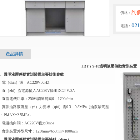
詢
價格：
02
電話：
產品詳情
TRYYY-18透明液壓傳動實訓裝置
、透明液壓傳動實訓裝置主要技術參數
、電（diàn）源：AC220V50HZ
、直（zhí）流電源輸入AC220V輸出DC24V/3A
、直流電機功率：250W調速範圍0－1700r/min
、實訓油路液流壓（yā）力要求（qiú）需0.3－0.8MPa（油泵最高壓
：PMAX=2.5MPa）
、電磁換向閥：AC220V.吸力3mpa
、實訓裝置外型尺寸：1250mm×650mm×1800mm
、透明液壓傳動實訓裝置主要特點（diǎn）