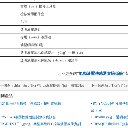
3
實驗（yàn）檢修工具盒
4
檢修備用配件盒
5
毛巾
6
透明液壓皮管
7
專用（yòng）液壓油
8
油盤(配濾油網)
9
透明液壓演示係統使用（yòng）手冊（cè）
0
透明液壓演示係統裝（zhuāng）箱清單
>>>更多的“
氣動液壓傳感器實驗係統
”
一個產（chǎn）品：
TRYWJ-55液壓挖掘（jué）機實訓台
下一個產品：
TRYYY-
相關產品
TRY-III檢測與轉換（傳感器）技術實驗箱
•
RY-YYCS01型 液壓
台（tái）
TRY-70WB液壓挖掘機控製教學實訓台
•
TRY-88F四合一透明
TRY-DH271工（gōng）業型高級PLC控製液壓教學實訓
•
TRY-QD23氣動PLC