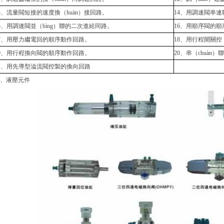
3、流量閥短接的速度換（huàn）接回路。
14、用調速閥串連聯
5、用調速閥並（bìng）聯的二次進給同路。
16、用順序閥的順
17、用壓力繼電回的順序動作回路。
18、用行程開關控
19、用行程換向閥的順序動作回路。
20、串（chuàn
21、用先導型溢流閥控製的換向回路
、液壓元件