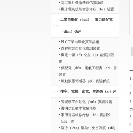
• 電工單片機微機通信實驗箱
• 機床電氣技能實訓考核（hé）裝置
工業自動化（huà）、電力供配電
（diàn）係列
• PLC工業自動化實訓設備
• 過程控製自動化實訓裝置
• 機電一體（tǐ）化技（jì）能實訓設
備
• 供配電（diàn）電氣工程實（shí）訓
一
裝置
1
• 氣動液壓傳感器（qì）實驗係統
2
樓宇、電梯、家電、空調係（xì）列
3
4
• 智能樓宇自動化（huà）實訓設備
• 透明仿真教學電梯模型
力
• 家用電器維修考核（hé）實訓設
5
（shè）備
6
• 製冷（lěng）製熱中央空調實（shí）
二