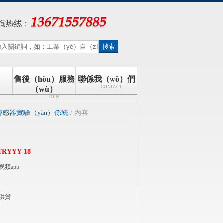
售後（hòu）服務
聯係我（wǒ）們
CONTACT
（wù）
JOIN
感器實驗（yàn）係統
/ 內容
TRYYY-18
频app
供貨