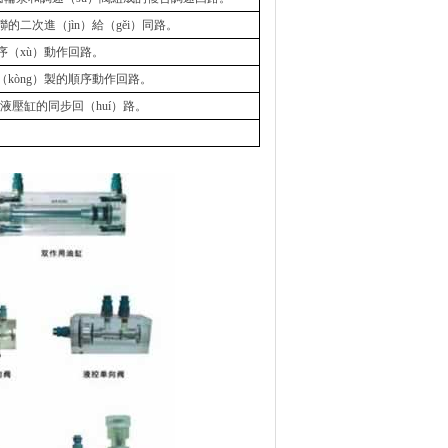
的二次進（jìn）給（gěi）同路。
序（xù）動作回路。
（kòng）製的順序動作回路。
）聯液壓缸的同步回（huí）路。