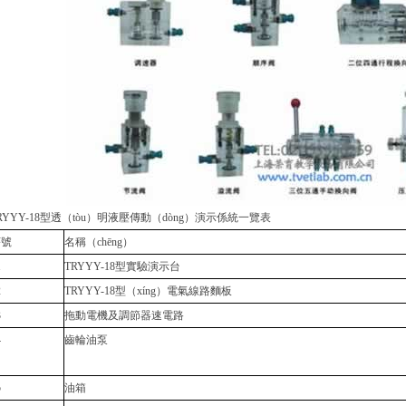
RYYY-18型透（tòu）明液壓傳動（dòng）演示係統一覽表
序號
名稱（chēng）
1
TRYYY-18型實驗演示台
2
TRYYY-18型（xíng）電氣線路麵板
3
拖動電機及調節器速電路
4
齒輪油泵
5
油箱