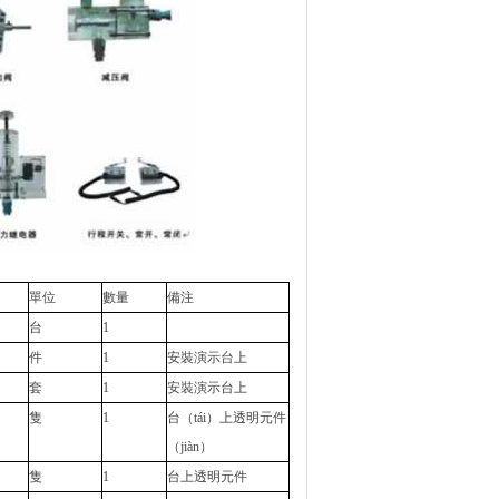
單位
數量
備注
台
1
件
1
安裝演示台上
套
1
安裝演示台上
隻
1
台（tái）上透明元件
（jiàn）
隻
1
台上透明元件