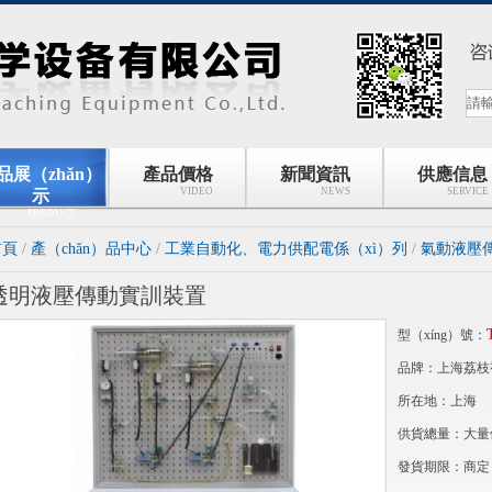
品展（zhǎn）
產品價格
新聞資訊
供應信息
VIDEO
NEWS
SERVICE
示
PRODUCT
首頁
/
產（chǎn）品中心
/
工業自動化、電力供配電係（xì）列
/
氣動液壓傳
透明液壓傳動實訓裝置
型（xíng）號：
品牌：上海荔枝视
所在地：上海
供貨總量：大量
發貨期限：商定