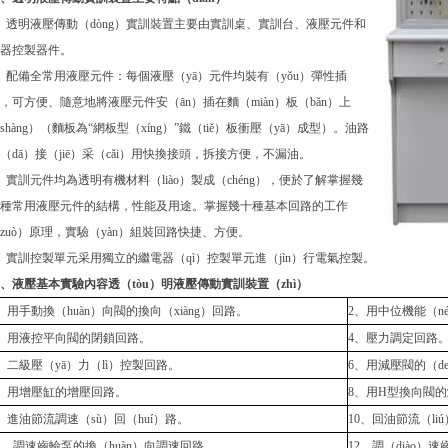
、透明液壓傳動（dòng）實訓裝置主要由實訓桌、實訓台、液壓元件和
器控製器件。
、配備全常用液壓元件：每個液壓（yā）元件均裝有（yǒu）彈性插
，可方便、隨意地將液壓元件安（ān）插在麵（miàn）板（bǎn）上
shàng）（麵板為“網板型（xíng）”鐵（tiě）板衝壓（yā）成型）。油路
（dā）接（jiē）采（cǎi）用快換接頭，拆接方便，不漏油。
、實訓元件均為透明有機材料（liào）製成（chéng），便於了解掌握幾
種常用液壓元件的結構，性能及用途。掌握幾十種基本回路的工作
zuò）原理，實驗（yàn）組裝回路快捷、方便。
、實訓控製單元采用獨立的繼電器（qì）控製單元進（jìn）行電氣控製。
、液壓基本實驗內容透（tòu）明液壓傳動實訓裝置（zhì）
、用手動換（huàn）向閥的換向（xiàng）回路。
2、用中位機能（n
3、用液控平向閥的閉鎖回路。
4、壓力調定回路
、二級壓（yā）力（lì）控製回路。
6、用減壓閥的（d
7、用增壓缸的增壓回路。
8、用H型換向閥
、進油節流調速（sù）回（huí）路。
10、回油節流（liú
1、調速齒輪泵的換（huàn）向調速回路。
12、調（diào