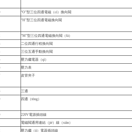
0
“O”型三位四通電磁（cí）換向閥
1
“H”型三位四通電磁換向閥
2
“M”型三位四通電磁換向閥（fá）
3
二位四通行程換向閥
4
三位五通手動換向閥
5
壓力繼電器（qì）
6
壓力表
7
皮管夾子
8
三通
9
四通（tōng）
0
220V電源插頭線
1
電磁閥通用連結（jié）線（xiàn）
2
壓力繼（jì）電器插頭線