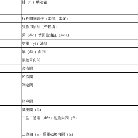
6
輔（fǔ）助油箱
7
行程開關組件（常開、常閉）
8
雙作用油缸（帶撞塊）
9
彈（dàn）簧回位油缸（gāng）
0
增壓（yā）油缸
1
單（dān）向閥
2
液控單向閥
3
溢流閥
4
節流閥
5
調速閥
6
順序閥
7
減壓閥（fá）
8
二位二通電（diàn）磁換向閥（fá）
9
二位四（sì）通電磁換向閥（fá）