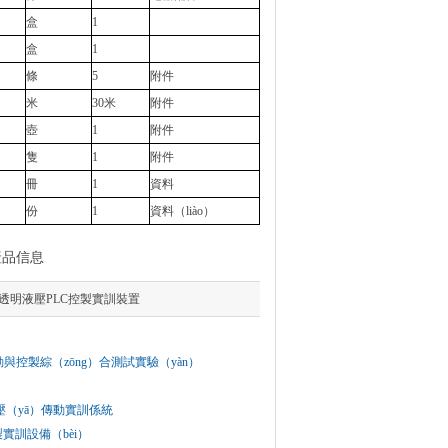
盒
1
盒
1
條
5
附件
米
30米
附件
壺
1
附件
隻
1
附件
冊
1
資料
份
1
資料（liào）
產品信息
19透明液壓PLC控製實訓裝置
傳動與控製綜（zōng）合測試實驗（yàn）
液壓（yā）傳動實訓係統
控製實訓設備（bèi）