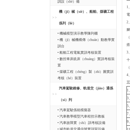
訓設（shè）備
1
機（jī）械（xiè）、船舶、煤礦工程
電
2
係列（liè）
腳
• 機械模型演示教學陳列櫃
（
• 機（jī）械機構傳（chuán）動教學實
搭
訓台
3
• 船舶工程電氣實訓考核裝置
• 數控車床銑床（chuáng）實訓考核裝
十
置
（
• 煤礦工程（chéng）製（zhì）圖實訓
4
考核（hé）裝置
三
汽車駕駛維修、軌道交（jiāo）通係
1
（xì）列
5
• 汽車駕駛係統模擬器
• 汽車教學模型汽車程控示教板
9
• 汽車故障實（shí）訓考核設備
• 城市軌道交通信號實訓室設備
1