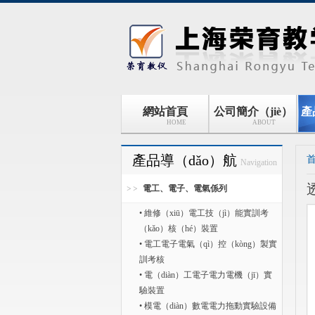
網站首頁
公司簡介（jiè）
產
HOME
ABOUT
產品導（dǎo）航
Navigation
電工、電子、電氣係列
• 維修（xiū）電工技（jì）能實訓考
（kǎo）核（hé）裝置
• 電工電子電氣（qì）控（kòng）製實
訓考核
• 電（diàn）工電子電力電機（jī）實
驗裝置
• 模電（diàn）數電電力拖動實驗設備