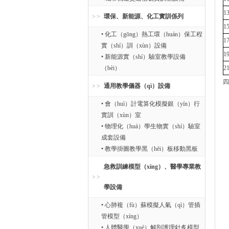
1
環保、新能源、化工實訓係列
1
• 化工（gōng）熱工環（huán）保工程
實（shí）訓（xùn）設備
• 新能源實（shí）驗室教學設備
（bèi）
四
通用教學儀器（qì）設備
• 會（huì）計電算化模擬銀（yín）行
實訓（xùn）室
• 物理化（huà）學生物實（shí）驗室
成套設備
• 教學掛圖教學黑（hēi）板移動黑板
急救訓練模型（xíng）、醫學專業教
學設備
• 心肺複（fù）蘇模擬人氣（qì）管插
管模型（xíng）
• 人體醫學（xué）解剖護理針炙模型