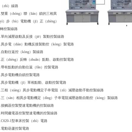
（zhì）線路
2.雙重（chóng）聯（lián）鎖的三相異
yì）步（bù）電動機（jī）正（zhèng）
轉控製線路
3.單向減壓啟動及反接（jiē）製動控製線路
4.異步電（diàn）動機反接製動控（kòng）製電路
5.自動往返控（kòng）製線路
6.正（zhèng）反轉（zhuǎn）點動、啟動控製電路
7.帶有點動的自動往返（fǎn）控製電路
8.異步電動機自鎖控製電路
9.異步電動機（jī）單相點動、啟動控製電路
0.三相（xiàng）異步電動機定子串電阻（zǔ）減壓啟動手動控製線路
1.三（sān）相異步電動機定（dìng）子串電阻減壓啟動自動控（kòng）製線路
2.接觸器控製雙速電動機的控製線路
3.時間繼電器控製雙速電機的控製線路
4.C620-1型車床控製（zhì）電路
5.電動葫蘆控製電路