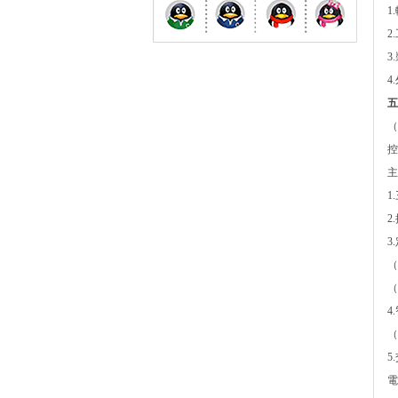
1
2
3
4
五
（
控
主
1
2
3
（
（
4
（
5
電