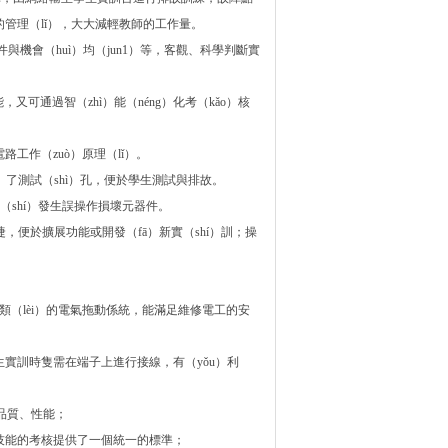
的管理（lǐ），大大減輕教師的工作量。
o）件與機會（huì）均（jun1）等，客觀、科學判斷實
可通過智（zhì）能（néng）化考（kǎo）核
工作（zuò）原理（lǐ）。
）了測試（shì）孔，便於學生測試與排故。
（shí）發生誤操作損壞元器件。
捷，便於擴展功能或開發（fā）新實（shí）訓；操
各類（lèi）的電氣拖動係統，能滿足維修電工的安
生實訓時隻需在端子上進行接線，有（yǒu）利
的品質、性能；
驗技能的考核提供了一個統一的標準；