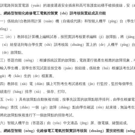
訓電路與裝置電源（yuán）的連接通過安全插座和高可靠護套結構手槍插接線，安（ā
、網絡型智能化維修電工電氣控製實（shí）訓考核裝置組成及功能
一）係統由1台教師用計算（suàn）機（自備或代購）和智能人機平（píng）台（
tǒng）。
二（èr））教師在計算機上編輯試卷，按照實訓考核要求編輯（jí）故障點，將（jiāng
（xì）統發送到每台學生實（shí）訓考核裝（zhuāng）置上的（de）人機平（pí
（de）故障點。
三）答題功能（néng）：根據係統設置的故障點，電路運行後產生相應的故障現象，
輸入學生機，當學生答完試題並按交卷（juàn）按鈕後，係統會（huì）根據該考
gāi）考（kǎo）生的（de）檔案裏。
四）教師在（zài）電（diàn）腦上可對考生考試過程進（jìn）行監控，監控每個學生
績進行（háng）排序（xù）、保存、打印。
五（wǔ））具有故障點自動恢複功能，按事先設置的故障點順序排列，由學生根據電氣
dāng）查找（zhǎo）一個（gè）故障（zhàng）點由學生確認（rèn）結束後，無論考
將此故障點恢複進行下一個故障點的排除考試。
六）智能人機平台（答題器）由（yóu）中文液晶（jīng）屏、微電腦、鍵盤組成。
、網絡型智能（néng）化維修電工電氣控製實訓考核裝（zhuāng）置技術性能（nén