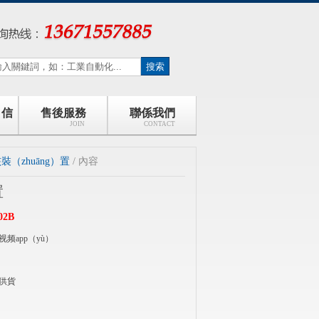
）信
售後服務
聯係我們
JOIN
CONTACT
（zhuāng）置
/ 內容
置
02B
频app（yù）
供貨