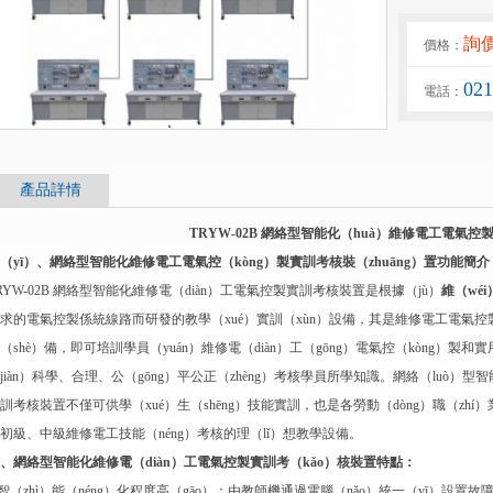
詢
價格：
02
電話：
產品詳情
TRYW-02B 網絡型智能化（huà）維修電工電氣
（yī）、網絡型智能化維修電工電氣控（kòng）製實訓考核裝（zhuāng）置功能簡介
RYW-02B 網絡型智能化維修電（diàn）工電氣控製實訓考核裝置是根據（jù）
維（wé
求的電氣控製係統線路而研發的教學（xué）實訓（xùn）設備，其是維修電工電氣
（shè）備，即可培訓學員（yuán）維修電（diàn）工（gōng）電氣控（kòng）
jiàn）科學、合理、公（gōng）平公正（zhèng）考核學員所學知識。網絡（luò）型智能
訓考核裝置不僅可供學（xué）生（shēng）技能實訓，也是各勞動（dòng）職（zh
初級、中級維修電工技能（néng）考核的理（lǐ）想教學設備。
、網絡型智能化維修電（diàn）工電氣控製實訓考（kǎo）核裝置特點：
.智（zhì）能（néng）化程度高（gāo）：由教師機通過電腦（nǎo）統一（yī）