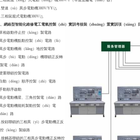
.三相鼠籠（lóng）式電動（dòng）機380V/Y（帶速度繼電（diàn）器）
0.雙速（sù）異步電動機380V/YY/△
1.三相鼠籠式電動機380V/△
、網絡型智能化維修電工電氣控製（zhì）實訓考核裝（zhuāng）置實訓項（xiàng）
.單相啟動停止控（kòng）製電路
.異步電動機點動控製（zhì）電路（lù）
.異步電動機兩（liǎng）地控製電路
.異步（bù）電動（dòng）機聯鎖正反轉
製電（diàn）路
.雙重聯鎖控製電路
.自動（dòng）順序控製（zhì）電路
.手動順序啟動
.異步電動機星、三角控製電（diàn）路
.異步電動機能耗製動控製（zhì）電
diàn）路
0.按鈕聯鎖的三相異（yì）步電動機正反
控（kòng）製線路
1.接觸器聯鎖的三相異步電動機正反轉控