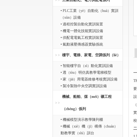
工業自動化、電力供配電係列
• PLC工業（yè）自動化（huà）實訓
（xùn）設備
• 過程控製自動化實訓裝置
• 機電一體化技能實訓設備
• 供配電電氣工程實訓裝置
• 氣動液壓傳感器實驗係統
樓宇、電梯、家電、空調係列（liè）
• 智能樓宇自（zì）動化實訓設備
• 透（tòu）明仿真教學電梯模型
一
• 家（jiā）用電器維修考核實訓設備
T
• 製冷製熱中央空調實訓設備
要
機械、船舶、煤（méi）礦工程
設
（
（chéng）係列
實
• 機械模型演示教學陳列櫃
校
• 機械（xiè）機（jī）構傳（chuán）
二
動教學實（shí）訓台
1