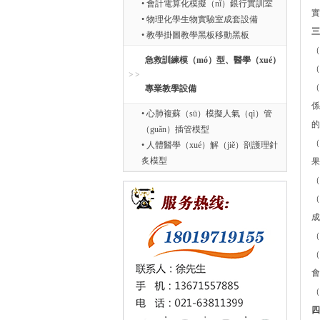
• 會計電算化模擬（nǐ）銀行實訓室
實
• 物理化學生物實驗室成套設備
三
• 教學掛圖教學黑板移動黑板
（
急救訓練模（mó）型、醫學（xué）
（
（
專業教學設備
係
• 心肺複蘇（sū）模擬人氣（qì）管
的
（guǎn）插管模型
（
• 人體醫學（xué）解（jiě）剖護理針
炙模型
果
（
（
成
（
（
會
（
四