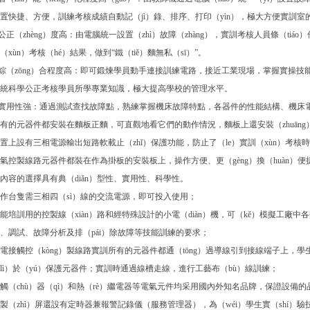
置快捷、方便，訓練考核成績自動記（jì）錄、排序、打印（yìn），極大方便實訓室
.公正（zhèng）度高：由電腦統一設置（zhì）故障（zhàng），實訓考核人員條（tiá
（xùn）考核（hé）結果，做到“鐵（tiě）麵無私（sī）”。
.綜（zōng）合程度高：即可鍛煉學員動手連接訓練電路，接近工業現場，掌握實操技能，又
統科學公正考核學員所學專業知識，極大提高學校的管理水平。
.實用性強：通過測試查找故障點，熟練掌握機床故障特點，各器件的性能結構、機床電路
有的元器件都安裝在麵板正麵，可直觀地看它們的動作情況，麵板上還安裝（zhuāng
置上設有三相電源輸出短路軟載止（zhǐ）保護功能，防止了（le）實訓（xùn）考核時
氣控製線路元器件都裝在作為掛板的安裝板上，操作方便、更（gèng）換（huàn）便
內容的選擇具有典（diǎn）型性、實用性、科學性。
作台隻需三相四（sì）線的交流電源，即可投入使用；
能培訓用的控製線（xiàn）路和經特殊設計的小電（diàn）機，可（kě）模擬工廠中
、調試、故障分析及排（pái）除故障等技能訓練的要求；
電接觸控（kòng）製線路實訓所有的元器件都通（tōng）過導線引到接線端子上，學
lì）於（yú）保護元器件；實訓時通過線槽走線，進行工藝布（bù）線訓練；
觸（chù）器（qì）和熱（rè）繼電器等電氣元件均采用國內外知名品牌，保證設備
製（zhì）屏還設有定時器兼報警記錄儀（服務管理器），為（wéi）學生實（shí）