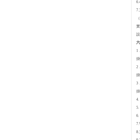
6
7
（
實
設
六
1
掛
2
掛
3
掛
4
5
6
7
8