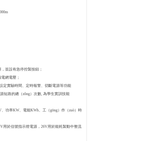
00m
通斷，並設有急停控製按鈕；
三個電網電壓；
，具有設定實驗時間、定時報警、切斷電源等功能
源短路的總（zǒng）次數, 為學生實訓技能
功率KW、電能KWh、工（gōng）作（zuò）時
6.3V用於信號指示燈電源，26V用於能耗製動中整流