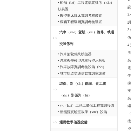
• 船舶（bó）工程電氣實訓考（kǎo）
設
核裝置
2
• 數控車床銑床實訓考核裝置
• 煤礦工程製圖實訓考核裝置
訓
3
汽車（chē）駕駛（shǐ）維修、軌道
係
交通係列
4
所
• 汽車駕駛係統模擬器
裝
• 汽車教學模型汽車程控示教板
• 汽車故障實訓考核設備（bèi）
電
• 城市軌道交通信號實訓室設備
作
操
環保、新（xīn）能源、化工實
技
（shí）訓係列（liè）
裝
• 化（huà）工熱工環保工程實訓設備
繼
• 新能源實驗室教學（xué）設備
（
接
通用教學儀器設備
控