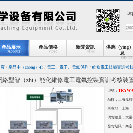
產品展示
產品價格
新聞資訊
供應（yīng
PRODUCT
VIDEO
NEWS
息
SERVICE
首頁
/
產品中（zhōng）心
/
電工、電子、電氣係列
/
維修電工技能實訓考核裝
網絡型智（zhì）能化維修電工電氣控製實訓考核裝
TRYW-
型號：
品牌：上海荔枝视
所在地：上海
供貨總量：大量
發貨期限：商定