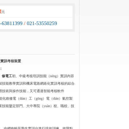
價
元
1-63811399
/
021-53550259
控製實訓考核裝置
：
i）修電工
初、中級考核培訓技能（néng）實訓內容
控製技能教學實訓和機床電路網絡化實訓考核的綜合
製和實用技術與操作技能，又可通過智能考核軟件
化維修電（diàn）工（gōng）電（diàn）氣控製
í）業技能鑒定部門、大中專院（yuàn）校、職校、技
設置故障，由網絡輸至學生實訓台進行排故訓練，故障點