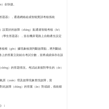
n）全快捷。
學生答題器），通過網絡組成智能實訓考核係統
）設置好的故障（zhàng）點通過智能考核（hé）
ng）台（學生答題器），並在機床電路上自動產生設定
考核根（gēn）據現象檢測判斷故障點，將判斷結
生試卷上的答案立刻給出考試分數，並將成績保存在該
（shēng）的答題情況。考試結束後對學生的（de）
原（yuán）理及故障現象查找故障，當
生對此故障（zhàng）的答案（àn）對或錯，係統都
g）：