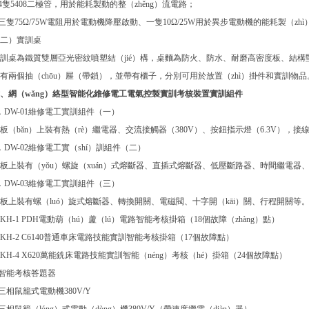
.4隻5408二極管，用於能耗製動的整（zhěng）流電路；
.三隻75Ω/75W電阻用於電動機降壓啟動、一隻10Ω/25W用於異步電動機的能耗製（zhì
二）實訓桌
訓桌為鐵質雙層亞光密紋噴塑結（jié）構，桌麵為防火、防水、耐磨高密度板、結構堅
有兩個抽（chōu）屜（帶鎖），並帶有櫃子，分別可用於放置（zhì）掛件和實訓物品
、網（wǎng）絡型智能化維修電工電氣控製實訓考核裝置實訓組件
．DW-01維修電工實訓組件（一）
板（bǎn）上裝有熱（rè）繼電器、交流接觸器（380V）、按鈕指示燈（6.3V），接
．DW-02維修電工實（shí）訓組件（二）
板上裝有（yǒu）螺旋（xuán）式熔斷器、直插式熔斷器、低壓斷路器、時間繼電器
．DW-03維修電工實訓組件（三）
板上裝有螺（luó）旋式熔斷器、轉換開關、電磁閥、十字開（kāi）關、行程開關等
. KH-1 PDH電動葫（hú）蘆（lú）電路智能考核掛箱（18個故障（zhàng）點）
. KH-2 C6140普通車床電路技能實訓智能考核掛箱（17個故障點）
. KH-4 X620萬能銑床電路技能實訓智能（néng）考核（hé）掛箱（24個故障點）
.智能考核答題器
.三相鼠籠式電動機380V/Y