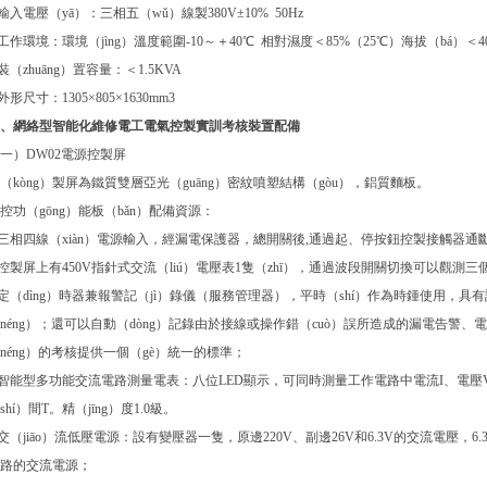
.輸入電壓（yā）：三相五（wǔ）線製380V±10% 50Hz
.工作環境：環境（jìng）溫度範圍-10～＋40℃ 相對濕度＜85%（25℃）海拔（bá）＜40
.裝（zhuāng）置容量：＜1.5KVA
.外形尺寸：1305×805×1630mm3
、網絡型智能化維修電工電氣控製實訓考核裝置配備
一）DW02電源控製屏
（kòng）製屏為鐵質雙層亞光（guāng）密紋噴塑結構（gòu），鋁質麵板。
控功（gōng）能板（bǎn）配備資源：
.三相四線（xiàn）電源輸入，經漏電保護器，總開關後,通過起、停按鈕控製接觸器
.控製屏上有450V指針式交流（liú）電壓表1隻（zhī），通過波段開關切換可以觀測
.定（dìng）時器兼報警記（jì）錄儀（服務管理器），平時（shí）作為時鍾使用
néng）；還可以自動（dòng）記錄由於接線或操作錯（cuò）誤所造成的漏電告警、電
néng）的考核提供一個（gè）統一的標準；
.智能型多功能交流電路測量電表：八位LED顯示，可同時測量工作電路中電流I、電壓V、
shí）間T。精（jīng）度1.0級。
.交（jiāo）流低壓電源：設有變壓器一隻，原邊220V、副邊26V和6.3V的交流電壓，
路的交流電源；