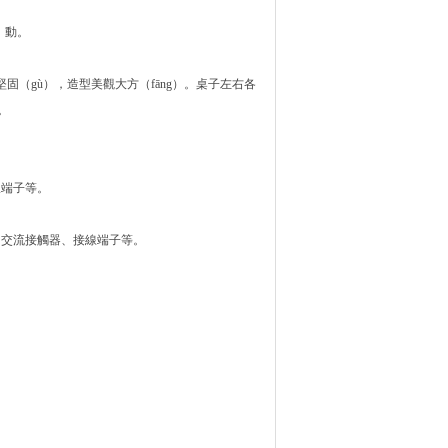
）動。
固（gù），造型美觀大方（fāng）。桌子左右各
。
線端子等。
、交流接觸器、接線端子等。
。