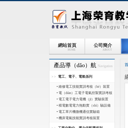
網站首頁
公司簡介
HOME
ABOUT
產品導（dǎo）航
Navigation
電工、電子、電氣係列
• 維修電工技能實訓考核（hé）裝置
• 電（diàn）工電子電氣控製實訓考核
• 電工電子電力電機（jī）實驗裝置
• 模電數電電力拖動實（shí）驗設備
• 電工單片機微機通信實驗箱
• 機床電氣技能實訓考核裝置