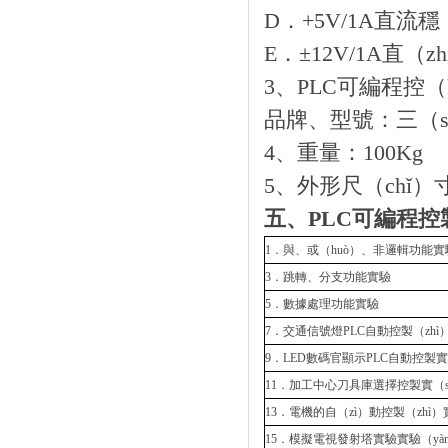
D．+5V/1A直流
E．±12V/1A直
3、PLC可編程控（
品牌、型號：三（sā
4、重量：100Kg
5、外形尺（chǐ）寸：
五、PLC可編程控製
1．與、或（huò）、非邏輯功能實
3．跳轉、分支功能實驗
5．數據處理功能實驗
7．交通信號燈PLC自動控製（zhì
9．LED數碼官顯示PLC自動控製實
11．加工中心刀具庫選擇控製實（s
13．電機的自（zì）動控製（zhì
15．模擬電視發射塔實驗實驗（yà