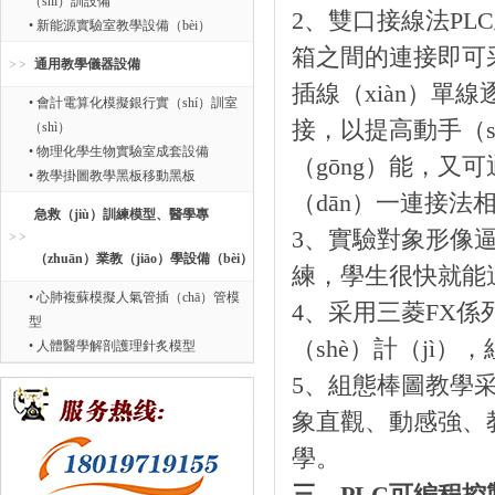
（shí）訓設備
2、雙口接線法PL
• 新能源實驗室教學設備（bèi）
箱之間的連接即可
通用教學儀器設備
插線（xiàn）單線
• 會計電算化模擬銀行實（shí）訓室
接，以提高動手（s
（shì）
• 物理化學生物實驗室成套設備
（gōng）能，
• 教學掛圖教學黑板移動黑板
（dān）一連接法
急救（jiù）訓練模型、醫學專
3、實驗對象形像
（zhuān）業教（jiāo）學設備（bèi）
練，學生很快就能適
• 心肺複蘇模擬人氣管插（chā）管模
4、采用三菱FX
型
（shè）計（jì）
• 人體醫學解剖護理針炙模型
5、組態棒圖教學采
象直觀、動感強、
學。