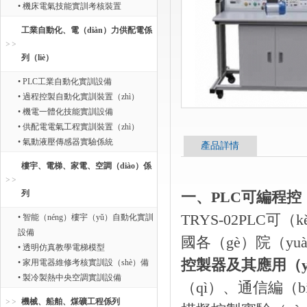
• 機床電氣技能實訓考核裝置
工業自動化、電（diàn）力供配電係
列（liè）
• PLC工業自動化實訓設備
• 過程控製自動化實訓裝置（zhì）
• 機電一體化技能實訓設備
• 供配電電氣工程實訓裝置（zhì）
• 氣動液壓傳感器實驗係統
產品詳情
樓宇、電梯、家電、空調（diào）係
列
一、PLC可編程控（
TRYS-02PLC
• 智能（néng）樓宇（yǔ）自動化實訓
設備
國各（gè）院（yu
• 透明仿真教學電梯模型
控製器及其應用（y
• 家用電器維修考核實訓設（shè）備
• 製冷製熱中央空調實訓設備
（qì）、通信編（
機械、船舶、煤礦工程係列