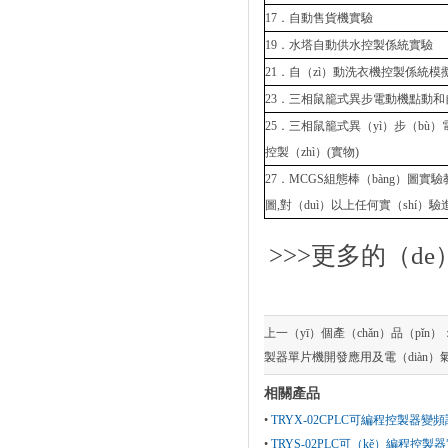
17．自動售貨機實驗
19．水塔自動供水控製係統實驗
21．自（zì）動洗衣機控製係統模
23．三相鼠籠式異步電動機點動和自
25．三相鼠籠式異（yì）步（bù）
控製（zhì）(實物)
27．MCGS組態棒（bàng）圖實
圖,對（duì）以上任何實（shí
>>>更多的（de
上一（yī）個產（chǎn）品（pǐn）
製器單片機開發應用及電（diàn
相關產品
•
TRYX-02CPLC可編程控製器
•
TRYS-02PLC可（kě）編程控製器