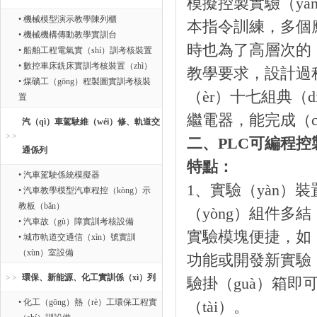
模擬控製實驗（yà
• 機械模型演示教學陳列櫃
本指令訓練，多個
• 機械機構傳動教學實訓台
時也為了高層次的
• 船舶工程電氣實（shí）訓考核裝置
• 數控車床銑床實訓考核裝置（zhì）
教學要求，設計過程
• 煤礦工（gōng）程製圖實訓考核裝
（èr）十七組典（
置
繼電器，能完成（c
汽（qì）車駕駛維（wéi）修、軌道交
二、PLC可編程
通係列
特點：
• 汽車駕駛係統模擬器
1、實驗（yàn）
• 汽車教學模型汽車程控（kòng）示
教板（bǎn）
（yòng）組件多結
• 汽車故（gù）障實訓考核設備
實驗模塊便捷，如（
• 城市軌道交通信（xìn）號實訓
（xùn）室設備
功能或開發新實驗
環保、新能源、化工實訓係（xì）列
驗掛（guà）箱即
• 化工（gōng）熱（rè）工環保工程實
（tài）。