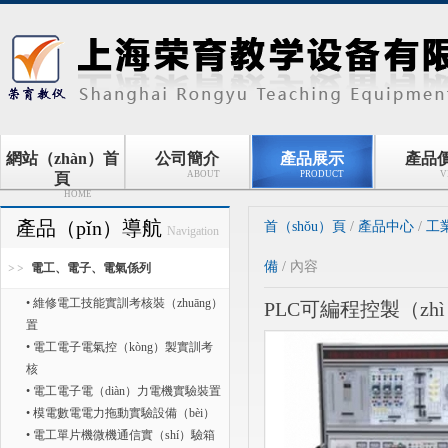
網站（zhàn）首
公司簡介
產品展示
產品
ABOUT
PRODUCT
V
頁
HOME
產品（pǐn）導航
首（shǒu）頁
/
產品中心
/
工
Navigation
備
/ 內容
電工、電子、電氣係列
• 維修電工技能實訓考核裝（zhuāng）
PLC可編程控製（zh
置
• 電工電子電氣控（kòng）製實訓考
核
• 電工電子電（diàn）力電機實驗裝置
• 模電數電電力拖動實驗設備（bèi）
• 電工單片機微機通信實（shí）驗箱