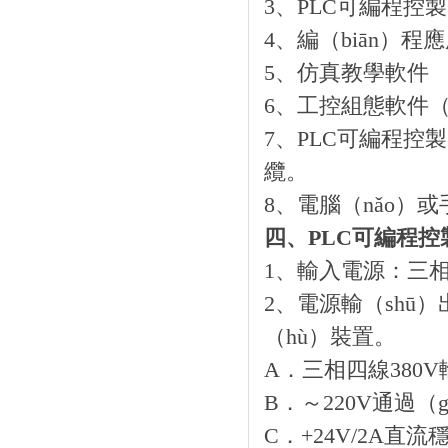
3、PLC可編程控
4、編（biān）程
5、仿真教學軟件
6、工控組態軟件（j
7、PLC可編程控
纜。
8、電腦（nǎo）
四、PLC可編程
1、輸入電源：三相（
2、電源輸（shū
（hù）裝置。
A．三相四線380
B．～220V通過（
C．+24V/2A直