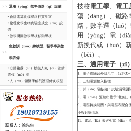
技校
電工學
、
電工
通用（yòng）教學儀器（qì）設備
蕩（dàng）、磁
• 會計電算化模擬銀行實訓室
• 物理化學生物實驗室成套（tào）設
路，數字邏（luó）
備
用（yòng）電（d
• 教學掛圖教學黑板移動黑板
新換代或（huò）
急救訓（xùn）練模型、醫學專業教
（bèi）。
學設備
三、通用電子（zǐ
• 心肺複蘇（sū）模擬人氣（qì）管插
1、電子實驗台外殼尺寸：123×35×2
管模（mó）型
• 人（rén）體醫學解剖護理針炙模型
3、三相電源輸入指標
5、試（shì）驗按鈕：試驗漏電開
7、電（diàn）源輸出指示3隻(紅
9、電壓轉換開關：與電壓表配合使
小與對稱情況
11、電流（liú）表W相電（diàn）