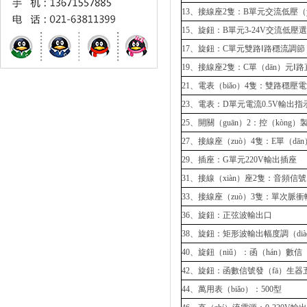
13、接線座2隻：B單元交流低壓（
15、旋鈕：B單元3-24V交流低壓
17、旋鈕：C單元雙路Ⅰ路穩流調節
19、接線座2隻：C單（dān）元Ⅰ
21、電表（biǎo）4隻：雙路穩
23、電表：D單元電流0.5V輸出指
25、開關（guān）2：控（kòng
27、接線座（zuò）4隻：E單（dā
29、插座：G單元220V輸出插座
31、接線（xiàn）座2隻：音頻信號
33、接線座（zuò）3隻：單次脈
36、旋鈕：正弦波輸出口
38、旋鈕：矩形波輸出幅度調（dià
40、旋鈕（niǔ）：函（hán）數
42、旋鈕：函數信號發（fā）生器
44、萬用表（biǎo）：500型