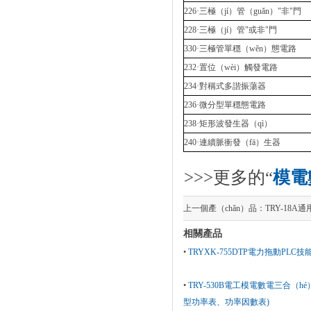
226·三極（jí）管（guǎn）"非"門
228·三極（jí）管"或非"門
330·三極管單穩（wěn）態電路
232·置位（wèi）觸發電路
234·對稱式多諧振蕩器
236·微分型單穩態電路
238·矩形波發生器（qì）
240·連續脈衝發（fā）生器
>>>更多的“
模電
上一個產（chǎn）品：
TRY-18
相關產品
•
TRYXK-755DTP電力拖動PLC
•
TRY-530B電工模電數電三合（
型功率表、功率因數表)