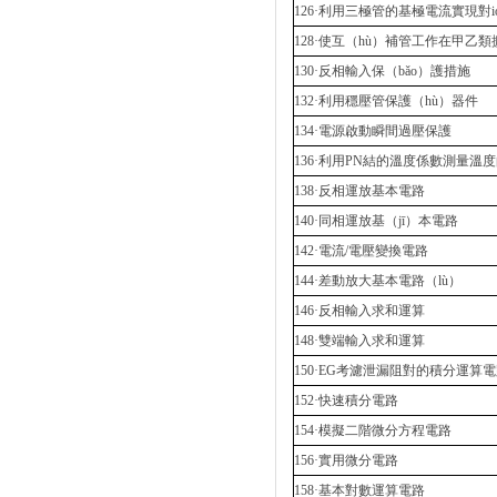
126·利用三極管的基極電流實現對io
128·使互（hù）補管工作在甲乙
130·反相輸入保（bǎo）護措施
132·利用穩壓管保護（hù）器件
134·電源啟動瞬間過壓保護
136·利用PN結的溫度係數測量溫
138·反相運放基本電路
140·同相運放基（jī）本電路
142·電流/電壓變換電路
144·差動放大基本電路（lù）
146·反相輸入求和運算
148·雙端輸入求和運算
150·EG考濾泄漏阻對的積分運算
152·快速積分電路
154·模擬二階微分方程電路
156·實用微分電路
158·基本對數運算電路