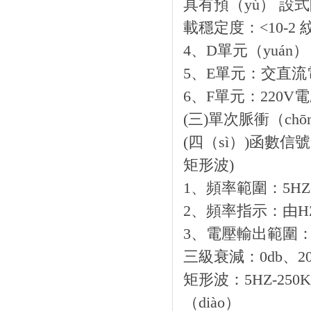
具有預（yù） 設式
載穩定度：<10-2 
4、D單元（yuán
5、E單元：交直流電
6、F單元：220V
(三)單次脈衝（c
(四（sì）)函數信
矩形波)
1、頻率範圍：5HZ
2、頻率指示：由H
3、電壓輸出範圍：正弦波
三級衰減：0db、20
矩形波：5HZ-250K
（diào）