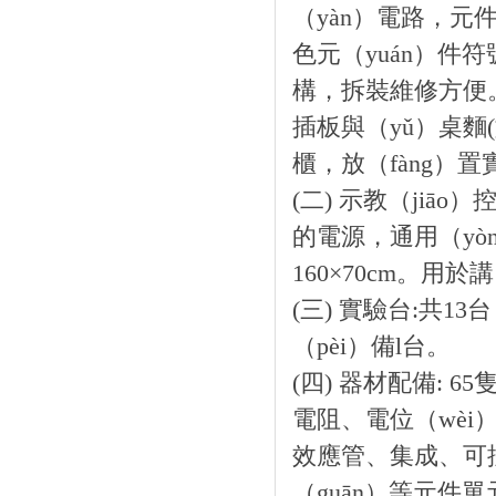
（yàn）電路，
色元（yuán）件
構，拆裝維修方便。
插板與（yǔ）桌
櫃，放（fàng）
(二) 示教（jiā
的電源，通用（yò
160×70cm。用於
(三) 實驗台:共1
（pèi）備l台。
(四) 器材配備: 
電阻、電位（wèi
效應管、集成、可
（guān）等元件單