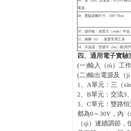
46、直（zhí）流電源：0-220V輸
電源。
48、實驗桌麵尺寸：160×70cm
50、儲存板：放置元（yuán）件盒
52、抽屜（tì）：放置常用工具
54、示波器：型號不（bú）限(用戶
四、通用電子實驗
(一)輸入（rù）
(二)輸出電源及（j
1、A單元：三（s
2、B單元：交流3、6
3、C單元：雙路
都為0～30V，內
（qì）連續調節，使