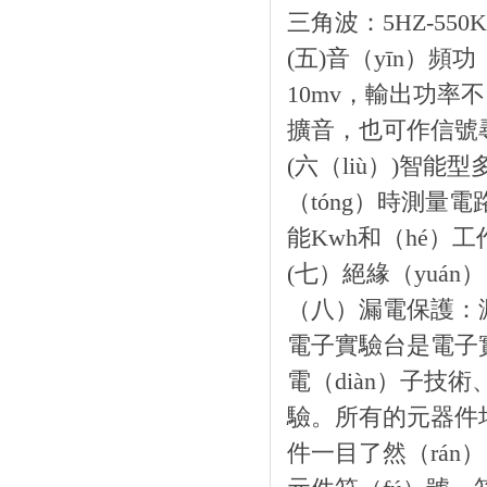
三角波：5HZ-550
(五)音（yīn）頻
10mv，輸出功率
擴音，也可作信號尋
(六（liù）)智能型
（tóng）時測量電
能Kwh和（hé）
(七）絕緣（yuán
（八）漏電保護：漏電
電子實驗台是電子實
電（diàn）子技術
驗。所有的元器件
件一目了然（rán