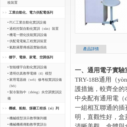
核裝置
工業自動化、電力供配電係列
• PLC工業自動化實訓設備
• 過程控製自動化實訓（xùn）裝置
• 機電一體化技能實訓設備
• 供配電電氣工程實訓裝置
• 氣動液壓傳感器實驗係統
產品詳情
樓宇、電梯、家電、空調係列
• 智能樓宇自動化實訓設備
一、通用電子實驗室
• 透明仿真教學電梯（tī）模型
TRY-18B通用（
• 家用電器維（wéi）修考核實訓設備
（bèi）
護措施，較齊全的功
• 製冷製熱中（zhōng）央空調實訓設
中央配有通用電（d
備
一組相互聯通的插
機械、船舶、煤礦工程係（xì）列
明，直觀性好，盒蓋
• 機械模型演示教學陳列櫃
• 機械機構傳動教學實訓台
清晰美觀。盒體與