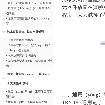
• 船舶工程電氣實訓（xùn）考核裝置
元器件放置在實驗
• 數控車（chē）床銑（xǐ）床實訓考
核裝置
程度，大大減輕了
• 煤礦工程製圖實訓考核裝（zhuāng）
置
汽車駕駛維修、軌道交通係列
• 汽車駕駛係統模擬器
• 汽車教學模（mó）型汽（qì）車程
（chéng）控示教板
• 汽車故障實訓考核設備
• 城市軌道交通（tōng）信號實訓室設
備
環保、新能源（yuán）、化（huà）
工實訓係列（liè）
• 化工（gōng）熱（rè）工環保工程實
二、通用（yòng
訓設備
TRY-18B通用電
• 新能源（yuán）實驗室教學設備