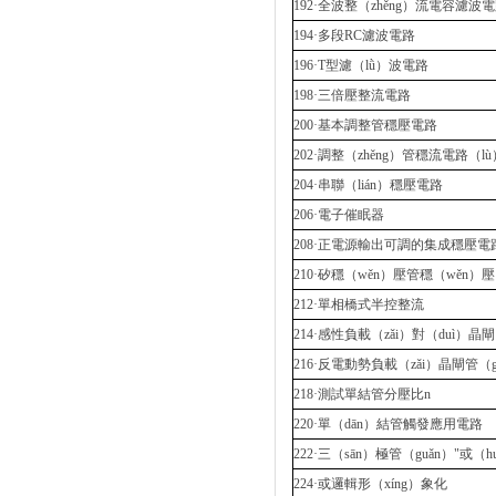
192·全波整（zhěng）流電容濾波
194·多段RC濾波電路
196·T型濾（lǜ）波電路
198·三倍壓整流電路
200·基本調整管穩壓電路
202·調整（zhěng）管穩流電路（lù
204·串聯（lián）穩壓電路
206·電子催眠器
208·正電源輸出可調的集成穩壓電路
210·矽穩（wěn）壓管穩（wěn）
212·單相橋式半控整流
214·感性負載（zǎi）對（duì）晶
216·反電動勢負載（zǎi）晶閘管（
218·測試單結管分壓比n
220·單（dān）結管觸發應用電路
222·三（sān）極管（guǎn）"或（
224·或邏輯形（xíng）象化