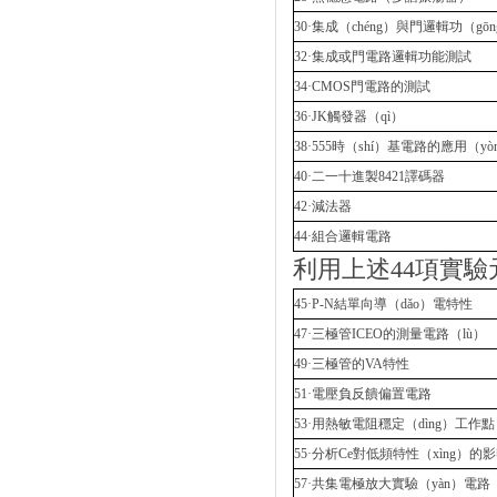
30·集成（chéng）與門邏輯功（gō
32·集成或門電路邏輯功能測試
34·CMOS門電路的測試
36·JK觸發器（qì）
38·555時（shí）基電路的應用（y
40·二一十進製8421譯碼器
42·減法器
44·組合邏輯電路
利用上述44項實驗
45·P-N結單向導（dǎo）電特性
47·三極管ICEO的測量電路（lù）
49·三極管的VA特性
51·電壓負反饋偏置電路
53·用熱敏電阻穩定（dìng）工作點（
55·分析Ce對低頻特性（xìng）的
57·共集電極放大實驗（yàn）電路