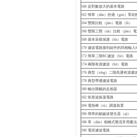
160·反對數放大的基本電路
162·簡單（dān）的過（guò）零此
164·雙限比較（jiào）電路（lù）
166·雙限三態（tài）比較（jiào）
168·基本采樣保護（hù）電路
170·濾波電路接到組件的同相輸入
172·簡單二階RC濾波（bō）電路
174·兩階有源濾波（bō）電路
176·典型（xíng）二階高通有源濾
178·典型帶通濾波電路
180·輸出限幅的反相器
182·矩形波振蕩電路
184·電熱褥（rù）調溫裝置
186·簡單的鋸齒波發生器（qì）
188·單（dān）相橋式整流常用畫法
190·電容濾波電路