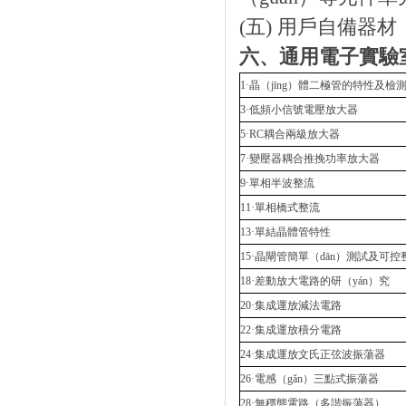
(五) 用戶自備器材
六、通用電子實驗
1·晶（jīng）體二極管的特性及
3·低頻小信號電壓放大器
5·RC耦合兩級放大器
7·變壓器耦合推挽功率放大器
9·單相半波整流
11·單相橋式整流
13·單結晶體管特性
15·晶閘管簡單（dān）測試及可控
18·差動放大電路的研（yán）究
20·集成運放減法電路
22·集成運放積分電路
24·集成運放文氏正弦波振蕩器
26·電感（gǎn）三點式振蕩器
28·無穩態電路（多諧振蕩器）