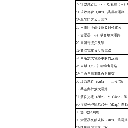
59·場效應管自（zì）給偏壓（yā）
61·場效應管（guǎn）共漏極電路（
63·單管阻容放大電路
65·用電阻提高後級發射極電位
67·變壓器（qì）耦合放大電路
70·串聯電流負反饋
72·並聯電壓負反饋電路
74·兩級放大電路中的負反饋
76·自舉（jǔ）射極輸出電路
78·用負反饋消除自激振蕩
80·場效應管（guǎn）、三極管組
82·共基共射放大電路
84·液位光電（diàn）控（kòng）製
86·模擬光控簡易路燈（dēng）自動
88·雙T選頻網絡
90·變壓器反饋式振（zhèn）蕩電路
92·防盜報警電路（lù）