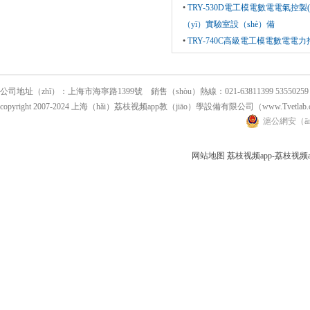
•
TRY-530D電工模電數電電氣控
（yī）實驗室設（shè）備
•
TRY-740C高級電工模電數電電
公司地址（zhǐ）：上海市海寧路1399號 銷售（shòu）熱線：021-63811399 53550259 傳
copyright 2007-2024 上海（hǎi）荔枝视频app教（jiāo）學設備有限公司（www.Tvetl
滬公網安（ān）
网站地图
荔枝视频app-荔枝视频