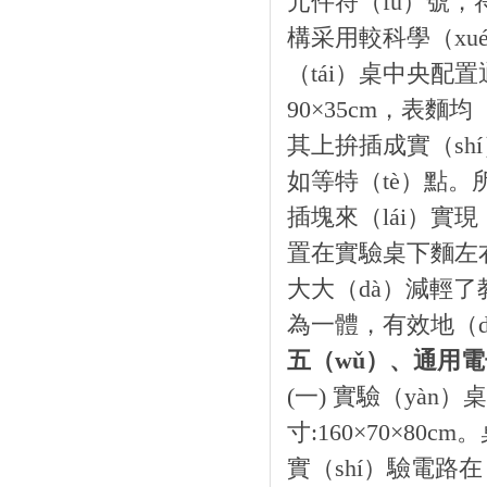
元件符（fú）號，
構采用較科學（xu
（tái）桌中央配置
90×35cm，表麵
其上拚插成實（sh
如等特（tè）點。
插塊來（lái）實
置在實驗桌下麵左
大大（dà）減輕了
為一體，有效地（d
五（wǔ）、通用電子
(一) 實驗（yàn）
寸:160×70×80
實（shí）驗電路在