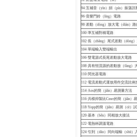
94·互補音（yīn）頻（pín）振蕩
96·音樂門鈴（líng）電路
98·差動（dòng）放大電（diàn
100·準互補對稱電路
102·長（zhǎng）尾式差動（dòn
104·單端輸入雙端輸出
106·雙電源式長尾差動放大電路
108·具有恒流源的差動放（fàng
110·閃光器電路
112·電流差動式運放用作交流比例
114·Aos的簡（jiǎn）易測量方法
116·共模抑製比Cmrr的簡（jiǎn）
118·Yopp的簡（jiǎn）易測（cè）試
120·基本（běn）同相放大接法
122·電熱杯調溫電路
124·引到（dào）同向端輸（shū