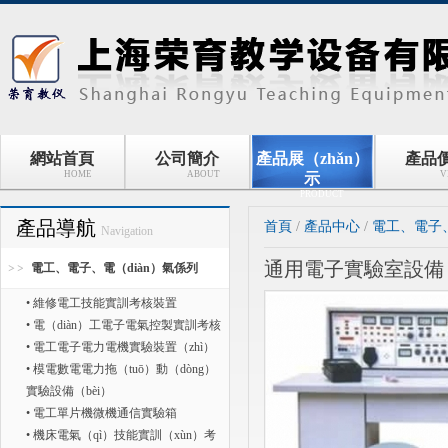
網站首頁
公司簡介
產品展（zhǎn）
產品
HOME
ABOUT
V
示
PRODUCT
產品導航
首頁
/
產品中心
/
電工、電子、
Navigation
通用電子實驗室設備
電工、電子、電（diàn）氣係列
• 維修電工技能實訓考核裝置
• 電（diàn）工電子電氣控製實訓考核
• 電工電子電力電機實驗裝置（zhì）
• 模電數電電力拖（tuō）動（dòng）
實驗設備（bèi）
• 電工單片機微機通信實驗箱
• 機床電氣（qì）技能實訓（xùn）考