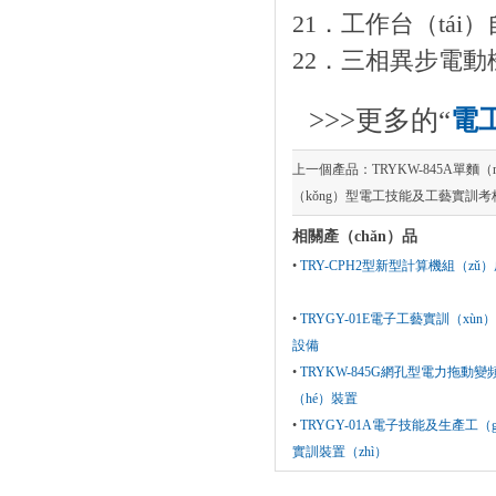
21．工作台（tá
22．三相異步電
>>>更多的“
電
上一個產品：
TRYKW-845A單麵
（kǒng）型電工技能及工藝實訓考
相關產（chǎn）品
•
TRY-CPH2型新型計算機組（z
•
TRYGY-01E電子工藝實訓（xù
設備
•
TRYKW-845G網孔型電力拖動
（hé）裝置
•
TRYGY-01A電子技能及生產工（
實訓裝置（zhì）