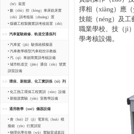
（hé）裝置
擇相（xiàng）應
• 數（shù）控（kòng）車床銑床實
（shí）訓考核裝（zhuāng）置
技能（néng）及工
• 煤礦工程製圖實訓考核裝置（zhì）
職業學校、技（jì
汽車駕駛維修、軌道交通係列
學考核設備。
• 汽車駕（jià）駛係統模擬器
• 汽車教學模型汽車程控示教板
• 汽（qì）車故障實訓考核設備
• 城市軌道交（jiāo）通信（xìn）號實
訓室設備
環保、新能源、化工實訓係（xì）列
• 化工熱工環保工程實訓（xùn）設備
• 新能源實驗（yàn）室教學設備
通用教學（xué）儀器設備
• 會（huì）計（jì）電算化（huà）模
擬銀（yín）行實訓室
• 物理化學生物（wù）實驗室成套設