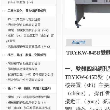
（kǎo）核裝置（zhì）
工業自動化、電力供配電係列
• PLC工業自動化實訓設備
• 過程控製自動化實訓裝置
• 機電一體化技能實訓設備（bèi）
• 供配（pèi）電電氣工程（chéng）實
訓裝置
產品詳情
• 氣動液壓傳感器實驗係統（tǒng）
TRYKW-845
樓宇、電梯、家電、空調係列
• 智能樓宇自動化實訓設備
一、雙麵四組網孔
• 透明仿真教學電梯模型
• 家用電器維（wéi）修考核實訓設備
TRYKW-845B
• 製冷製熱中央空調實訓設備
核裝置（zhì）主
機（jī）械、船舶、煤礦工程係列
（chéng）。操
• 機械（xiè）模型演示教學陳列櫃
接近工（gōng）業
• 機械機構傳動教學實訓台（tái）
• 船（chuán）舶工程電氣實訓考核
實訓操作（zuò