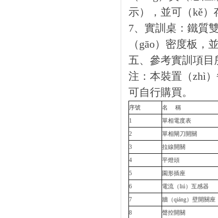
示），並可（kě）
7、實訓桌：鐵質
（gāo）密度板，
五、參考實訓項目所
注：本裝置（zhì）
可自行購買。
序號
名 稱
1
單相電度表
2
單相閘刀開關
3
拉線開關
4
平燈頭
5
園形插座
6
電流（liú）互感器
7
牆（qiáng）壁開關座
8
聲控開關