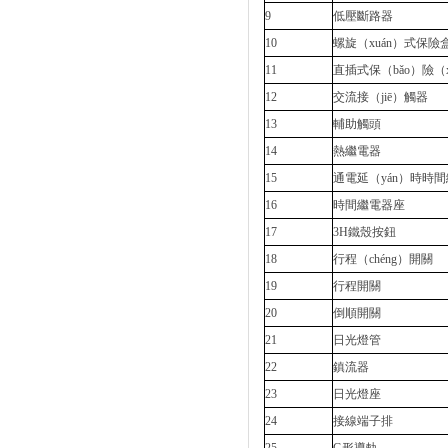
9
低壓斷路器
10
螺旋（xuán）式保險
11
直插式保（bǎo）險（x
12
交流接（jiē）觸器
13
輔助觸頭
14
熱繼電器
15
通電延（yán）時時間
16
時間繼電器座
17
3H鐵殼按鈕
18
行程（chéng）開關
19
行程開關
20
倒順開關
21
日光燈管
22
鎮流器
23
日光燈座
24
接線端子排