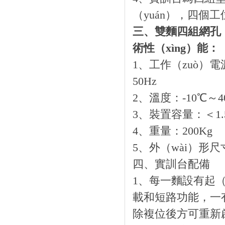
（yuán），四個
三、雙麵四組網孔（
術性（xìng）能：
1、工作（zuò）電
50Hz
2、溫度：-10℃～
3、裝置容量：＜1.
4、重量：200Kg
5、外（wài）形尺寸：
四、實訓台配備
1、每一麵設有起
載和短路功能，一有
除複位後方可重新