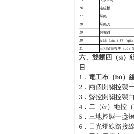
25
G形導軌
26
走線槽
27
螺絲
28
螺絲刀
29
尖嘴鉗
30
剝線（xiàn）鉗（qiá
31
三相鼠籠異步（bù）
六、雙麵四（sì）
目
1．
電工布（bù）
2．兩個開關控製一
3．聲控開關控製
4．二（èr）地控（
5．三地控製一盞燈
6．日光燈線路接線