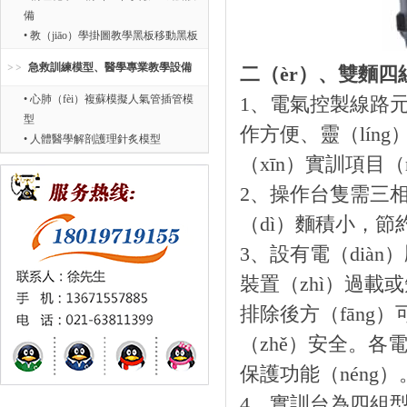
備
• 教（jiāo）學掛圖教學黑板移動黑板
急救訓練模型、醫學專業教學設備
二（èr）、雙麵
• 心肺（fèi）複蘇模擬人氣管插管模
1、電氣控製線路元（
型
作方便、靈（lín
• 人體醫學解剖護理針炙模型
（xīn）實訓項目
2、操作台隻需三相
（dì）麵積小，節
3、設有電（dià
裝置（zhì）過載
排除後方（fāng
（zhě）安全。各
保護功能（néng）
4、實訓台為四組型