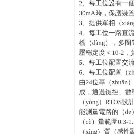
2、每工位設有一個
30mA時，保護
3、提供單相（xià
4、每工位一路直流
檔（dàng），多
壓穩定度＜10-2，
5、每工位配置交流5
6、每工位配置（zh
由24位專（zhuā
成，通過鍵控、數
（yòng）RTO
能測量電路的（de
（cè）量範圍0.3
（xìng）質（感性