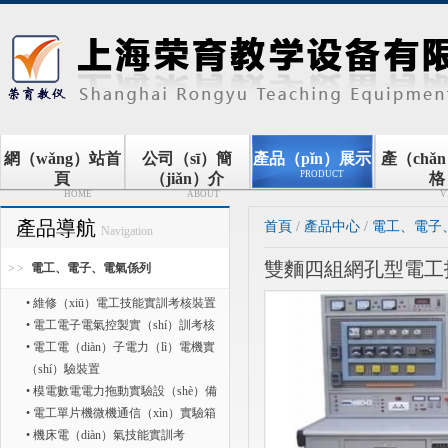
網（wǎng）站首
公司（sī）簡
產品（pǐn）展示
產（chǎ
PRODUCT
頁
（jiǎn）介
格
HOME
ABOUT
V
產品導航
首頁
/
產品中心
/
電工、電子
Navigation
雙麵四組網孔型電工
電工、電子、電氣係列
• 維修（xiū）電工技能實訓考核裝置
• 電工電子電氣控製實（shí）訓考核
• 電工電（diàn）子電力（lì）電機實
（shí）驗裝置
• 模電數電電力拖動實驗設（shè）備
• 電工單片機微機通信（xìn）實驗箱
• 機床電（diàn）氣技能實訓考