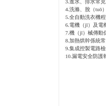
3.進水、排水常
4.洗滌、脫（tuō
5.全自動洗衣機程
6.電機（jī）及
7.機（jī）械傳動
8.加熱烘幹係統常
9.集成控製電路檢
10.漏電安全防護