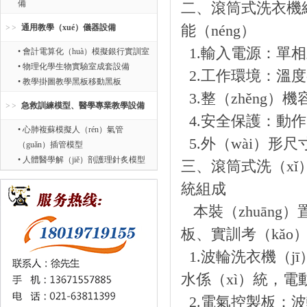
備
二、滾筒式洗衣機維
通用教學（xué）儀器設備
能（néng）
1.輸入電源：單相三線
• 會計電算化（huà）模擬銀行實訓室
• 物理化學生物實驗室成套設備
2.工作環境：溫度-1
• 教學掛圖教學黑板移動黑板
3.整（zhěng）機
急救訓練模型、醫學專業教學設備
4.安全保護：動作電
• 心肺複蘇模擬人（rén）氣管
5.外（wài）形尺寸：
（guǎn）插管模型
• 人體醫學解（jiě）剖護理針炙模型
三、滾筒式洗（x
統組成
本裝（zhuāng
板、實訓考（kǎo
1.波輪洗衣機（j
水係（xì）統，電
2.電氣控製板：