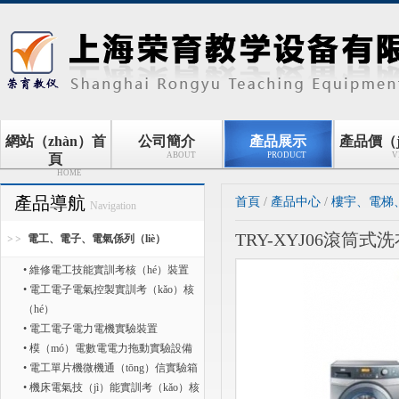
網站（zhàn）首
公司簡介
產品展示
產品價（j
ABOUT
PRODUCT
V
頁
HOME
產品導航
首頁
/
產品中心
/
樓宇、電梯
Navigation
TRY-XYJ06滾
電工、電子、電氣係列（liè）
• 維修電工技能實訓考核（hé）裝置
• 電工電子電氣控製實訓考（kǎo）核
（hé）
• 電工電子電力電機實驗裝置
• 模（mó）電數電電力拖動實驗設備
• 電工單片機微機通（tōng）信實驗箱
• 機床電氣技（jì）能實訓考（kǎo）核