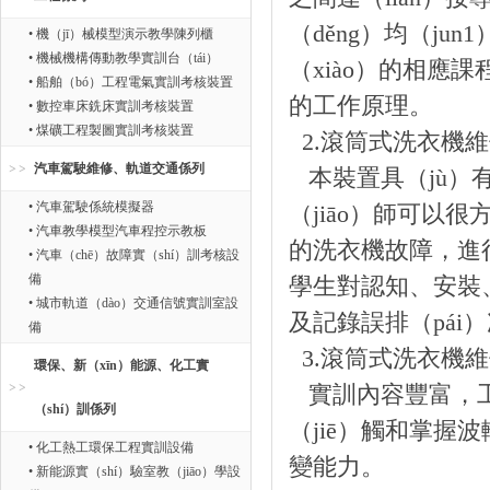
（děng）均（ju
• 機（jī）械模型演示教學陳列櫃
• 機械機構傳動教學實訓台（tái）
（xiào）的相應課
• 船舶（bó）工程電氣實訓考核裝置
的工作原理。
• 數控車床銑床實訓考核裝置
• 煤礦工程製圖實訓考核裝置
2.滾筒式洗衣機維
汽車駕駛維修、軌道交通係列
本裝置具（jù）有
• 汽車駕駛係統模擬器
（jiāo）師可以
• 汽車教學模型汽車程控示教板
的洗衣機故障，進行
• 汽車（chē）故障實（shí）訓考核設
備
學生對認知、安裝
• 城市軌道（dào）交通信號實訓室設
及記錄誤排（pái
備
3.滾筒式洗衣機維修
環保、新（xīn）能源、化工實
實訓內容豐富，工
（shí）訓係列
（jiē）觸和掌握
• 化工熱工環保工程實訓設備
變能力。
• 新能源實（shí）驗室教（jiāo）學設