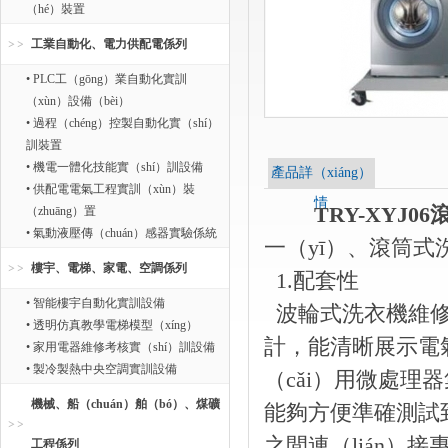
（hé）裝置
工業自動化、電力供配電係列
• PLC工（gōng）業自動化實訓
（xùn）設備（bèi）
• 過程（chéng）控製自動化實（shí）
訓裝置
• 機電一體化技能實（shí）訓設備
產品詳（xiáng）
• 供配電電氣工程實訓（xùn）裝
情
TRY-XYJ
（zhuāng）置
• 氣動液壓傳（chuán）感器實驗係統
一（yī）、滾筒式
樓宇、電梯、家電、空調係列
1.配套性
• 智能樓宇自動化實訓設備
波輪式洗衣機維修
• 透明仿真教學電梯模型（xíng）
計，能清晰展示電氣
• 家用電器維修考核實（shí）訓設備
• 製冷製熱中央空調實訓設備
（cǎi）用微處理器
機械、船（chuán）舶（bó）、煤礦
能夠方便準確測試到
之間連（lián）
工程係列