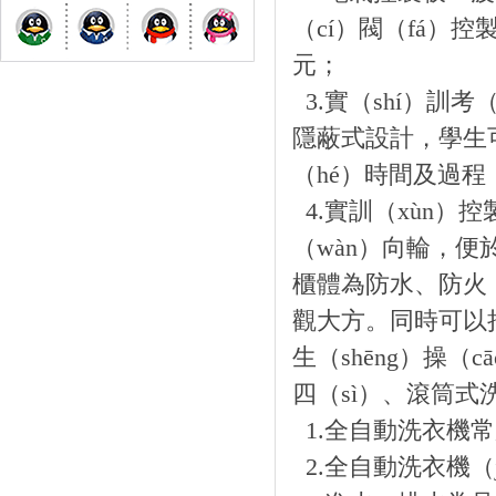
（cí）閥（fá）
元；
3.實（shí）訓考
隱蔽式設計，學生
（hé）時間及過程（
4.實訓（xùn
（wàn）向輪，便
櫃體為防水、防火（
觀大方。同時可以把
生（shēng）操（c
四（sì）、滾筒
1.全自動洗衣機
2.全自動洗衣機（