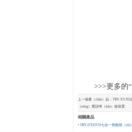
>>>更多的“
上一個產（chǎn）品：
TRY-XY
（néng）實訓考（kǎo）核裝置
相關產品
•
TRY-07EDVD七合一智能視（s