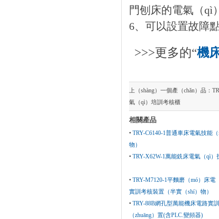
門刨床的電氣（q
6、可以設置故障點
>>>更多的“
機床
上（shàng）一個產（chǎn）品：
T
氣（qì）培訓考核櫃
相關產品
•
TRY-C6140-1普通車床電氣技
物）
•
TRY-X62W-1萬能銑床電氣（q
•
TRY-M7120-1平麵磨（mó）床電
實訓考核裝置（半實（shí）物）
•
TRY-88B網孔型萬能機床電路實
（zhuāng）置(含PLC.變頻器)