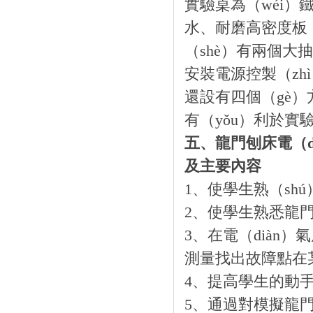
實驗桌為（wéi）
水、耐磨高密度板
（shè）有兩個大
安裝電源控製（zh
還設有四個（gè
有（yǒu）利於實
五、龍門刨床電（di
及主要內容
1、使學生熟（shú
2、使學生熟悉龍
3、在電（diàn
測量找出故障點在
4、提高學生的動
5、通過對模擬龍