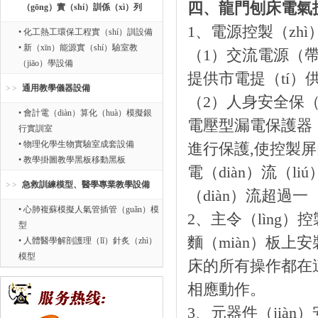
四、龍門刨床電氣
（gōng）實（shí）訓係（xì）列
1、電源控製（zhì
• 化工熱工環保工程實（shí）訓設備
• 新（xīn）能源實（shí）驗室教
（1）交流電源（
（jiāo）學設備
提供市電提（tí）供
通用教學儀器設備
（2）人身安全保（
• 會計電（diàn）算化（huà）模擬銀
電壓型漏電保護器（q
行實訓室
• 物理化學生物實驗室成套設備
進行保護,使控製
• 教學掛圖教學黑板移動黑板
電（diàn）流（
急救訓練模型、醫學專業教學設備
（diàn）流超過
• 心肺複蘇模擬人氣管插管（guǎn）模
2、主令（lìng
型
麵（miàn）板上
• 人體醫學解剖護理（lǐ）針炙（zhì）
模型
床的所有操作都在這
相應動作。
3、元器件（jiàn