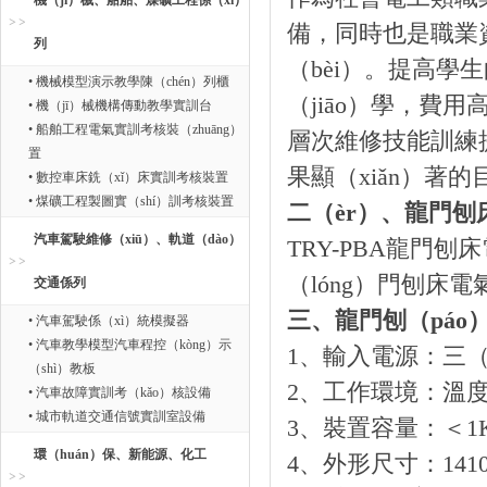
機（jī）械、船舶、煤礦工程係（xì）
備，同時也是職業資
列
（bèi）。提高
• 機械模型演示教學陳（chén）列櫃
（jiāo）學，費用
• 機（jī）械機構傳動教學實訓台
• 船舶工程電氣實訓考核裝（zhuāng）
層次維修技能訓練提
置
果顯（xiǎn）著的
• 數控車床銑（xǐ）床實訓考核裝置
• 煤礦工程製圖實（shí）訓考核裝置
二（èr）、龍門刨
汽車駕駛維修（xiū）、軌道（dào）
TRY-PBA龍門刨
（lóng）門刨
交通係列
三、龍門刨（pá
• 汽車駕駛係（xì）統模擬器
• 汽車教學模型汽車程控（kòng）示
1、輸入電源：三（s
（shì）教板
2、工作環境：溫度-1
• 汽車故障實訓考（kǎo）核設備
• 城市軌道交通信號實訓室設備
3、裝置容量：＜1
環（huán）保、新能源、化工
4、外形尺寸：1410m