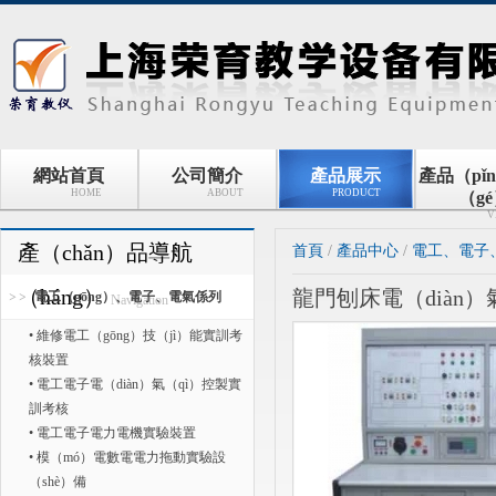
網站首頁
公司簡介
產品展示
產品（pǐ
HOME
ABOUT
PRODUCT
（g
V
產（chǎn）品導航
首頁
/
產品中心
/
電工、電子
（háng）
龍門刨床電（diàn
電工（gōng）、電子、電氣係列
Navigation
• 維修電工（gōng）技（jì）能實訓考
核裝置
• 電工電子電（diàn）氣（qì）控製實
訓考核
• 電工電子電力電機實驗裝置
• 模（mó）電數電電力拖動實驗設
（shè）備