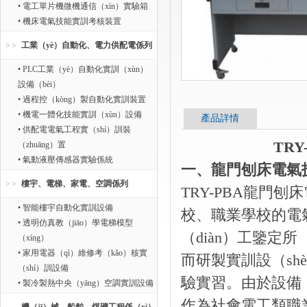
• 電工單片機微機通信（xìn）實驗箱
• 機床電氣技能實訓考核裝置
工業（yè）自動化、電力供配電係列
• PLC工業（yè）自動化實訓（xùn）
設備（bèi）
• 過程控（kòng）製自動化實訓裝置
• 機電一體化技能實訓（xùn）設備
產品詳情
• 供配電電氣工程實（shí）訓裝
TR
（zhuāng）置
• 氣動液壓傳感器實驗係統
一、龍門刨床電氣
樓宇、電梯、家電、空調係列
TRY-PBA龍門刨
• 智能樓宇自動化實訓設備
校、職業學校的電
• 透明仿真教（jiāo）學電梯模型
（diàn）工鑒定
（xíng）
• 家用電器（qì）維修考（kǎo）核實
而研製實訓設（s
（shí）訓設備
驗實習。由於設備（b
• 製冷製熱中央（yāng）空調實訓設備
作為社會電工類職業