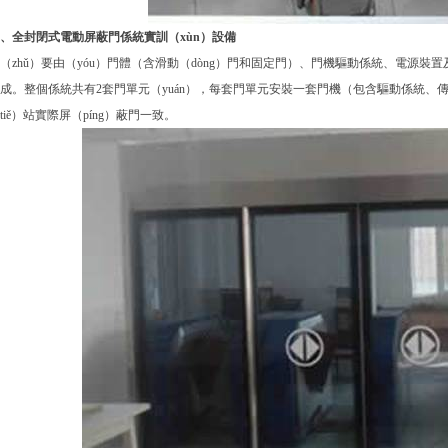
、全封閉式電動屏蔽門係統實訓（xùn）設備
（zhǔ）要由（yóu）門體（含滑動（dòng）門和固定門）、門機驅動係統、電源裝置及
成。整個係統共有2套門單元（yuán），每套門單元安裝一套門機（包含驅動係統、傳動
tiě）站實際屏（píng）蔽門一致。