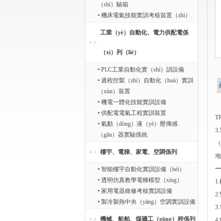
（shí）驗箱
• 機床電氣技能實訓考核裝置（zhì）
工業（yè）自動化、電力供配電係
（xì）列（liè）
• PLC工業自動化實（shí）訓設備
• 過程控製（zhì）自動化（huà）實訓
（xùn）裝置
• 機電一體化技能實訓設備
• 供配電電氣工程實訓裝置
T
• 氣動（dòng）液（yè）壓傳感
3
（gǎn）器實驗係統
（
樓宇、電梯、家電、空調係列
地
一
• 智能樓宇自動化實訓設備（bèi）
• 透明仿真教學電梯模型（xíng）
1
• 家用電器維修考核實訓設備
2
• 製冷製熱中央（yāng）空調實訓設備
3
機械、船舶、煤礦工（gōng）程係列
4