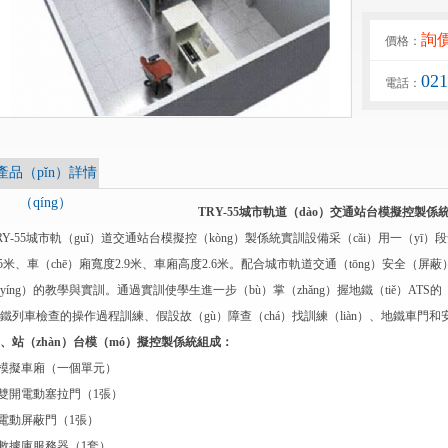
詢
價格：
02
電話：
產品（pǐn）詳情
（qíng）
TRY-55城市軌道（dào）交通站台模擬控製係
RY-55城市軌（guǐ）道交通站台模擬控（kòng）製係統實訓設備采（cǎi）用一（y
.5米、車（chē）廂寬度2.9米、車廂高度2.6米。配合城市軌道交通（tōng）安全
yíng）的教學與實訓。通過實訓使學生進一步（bù）掌（zhǎng）握地鐵（tiě）A
鐵列車檢查的操作過程訓練、假設故（gù）障查（chá）找訓練（liàn）、地鐵車門
、站（zhàn）台模（mó）擬控製係統組成：
.模擬車廂（一個單元）
.雙開電動塞拉門（1張）
.電動屏蔽門（1張）
.數據庫服務器（1套）