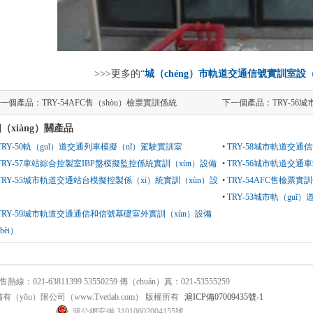
>>>更多的“
城（chéng）市軌道交通信號實訓室設（
一個產品：
TRY-54AFC售（shòu）檢票實訓係統
下一個產品：
TRY-5
（xiàng）關產品
TRY-50軌（guǐ）道交通列車模擬（nǐ）駕駛實訓室
•
TRY-58城市軌道交
TRY-57車站綜合控製室IBP盤模擬監控係統實訓（xùn）設備
•
TRY-56城市軌道交通
TRY-55城市軌道交通站台模擬控製係（xì）統實訓（xùn）設
•
TRY-54AFC售檢票實
•
TRY-53城市軌（gu
TRY-59城市軌道交通通信和信號基礎室外實訓（xùn）設備
bèi）
1-63811399 53550259 傳（chuán）真：021-53555259
è）備有（yǒu）限公司（www.Tvetlab.com） 版權所有
滬ICP備07009435號-1
滬公網安備 31010602004155號