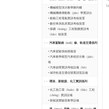
5
• 機械模型演示教學陳列櫃
• 機械機構傳動教（jiāo）學實訓台
• 船舶工程電氣實訓考核裝置
• 數控車床銑床實訓考核裝置
• 煤礦（kuàng）工程製圖實訓考
（kǎo）核裝置
汽車駕駛維（wéi）修、軌道交通係列
• 汽車駕駛係統模擬器
• 汽車教學模型汽車程控示教（jiāo）
板
• 汽車故障實訓考核設備（bèi）
• 城市軌道交通信號實訓室設備
環保、新能源、化工實訓係列
• 化工熱工環（huán）保（bǎo）工程
（chéng）實訓設備
• 新能源實驗室教學設備