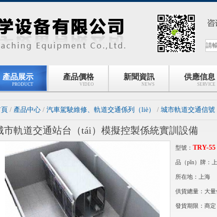
產品展示
產品價格
新聞資訊
供應信息
PRODUCT
VIDEO
NEWS
SERVICE
首頁
/
產品中心
/
汽車駕駛維修、軌道交通係列（liè）
/
城市軌道交通信號（
城市軌道交通站台（tái）模擬控製係統實訓設備
TRY-55
型號：
品（pǐn）牌：
所在地：上海
供貨總量：大量供
發貨期限：商定