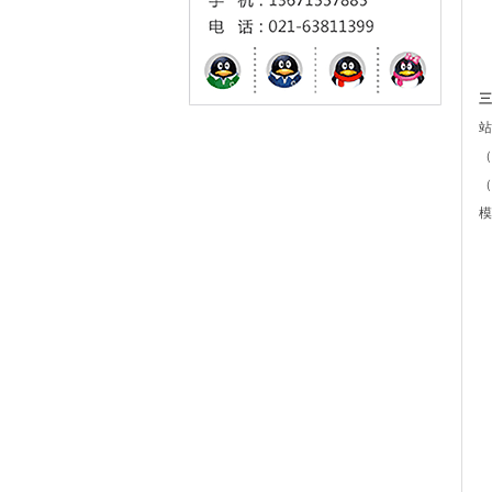
三
站
（
（
模