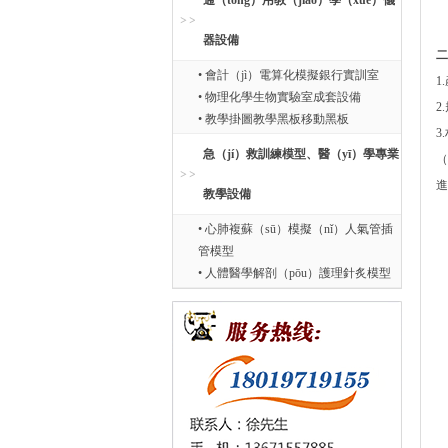
通（tōng）用教（jiāo）學（xué）儀
器設備
二
• 會計（jì）電算化模擬銀行實訓室
1
• 物理化學生物實驗室成套設備
2
• 教學掛圖教學黑板移動黑板
3
急（jí）救訓練模型、醫（yī）學專業
（
進
教學設備
• 心肺複蘇（sū）模擬（nǐ）人氣管插
管模型
• 人體醫學解剖（pōu）護理針炙模型