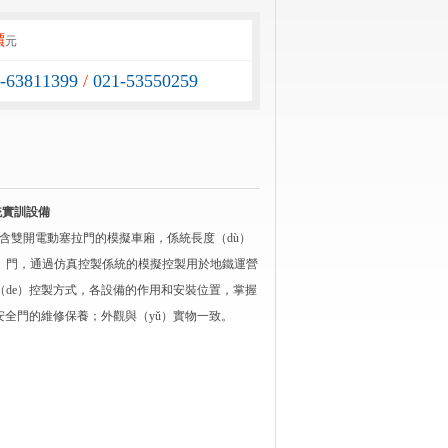
價
元
1-63811399
/
021-53550259
統實訓設備
ī）段含雙開電動塞拉門的模擬車廂，係統長度（dù）
（屏蔽）門，通過仿真控製係統的模擬控製用於地鐵運營
TS的（de）控製方式，各設備的作用和安裝位置，掌握
和安全門的維修保養；外觀與（yǔ）實物一致。