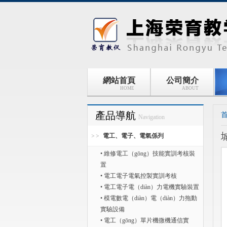
網站首頁
公司簡介
HOME
ABOUT
產品導航
Navigation
電工、電子、電氣係列
• 維修電工（gōng）技能實訓考核裝
置
• 電工電子電氣控製實訓考核
• 電工電子電（diàn）力電機實驗裝置
• 模電數電（diàn）電（diàn）力拖動
實驗設備
• 電工（gōng）單片機微機通信實