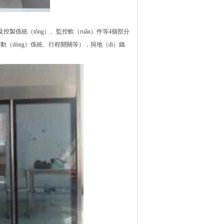
控製係統（tǒng）、監控軟（ruǎn）件等4個部分
（dòng）係統、行程開關等），與地（dì）鐵