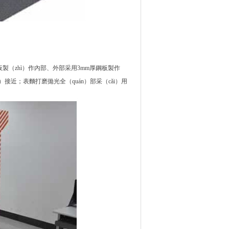
軋板製（zhì）作內部、外部采用3mm厚鋼板製作
接近；表麵打磨拋光全（quán）部采（cǎi）用