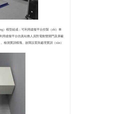
ǒng）模型組成；可利用虛擬平台控製（zhì）車
，利用虛擬平台仿真站務人員對電動雙開門及屏蔽
i）、檢測實訓模塊、故障設置與處理實訓（xùn）