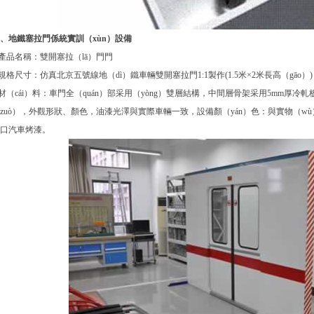
、地鐵塞拉門係統實訓（xùn）設備
.產品名稱：雙開塞拉（lā）門門
.規格尺寸：仿真北京五號線地（dì）鐵車輛雙開塞拉門1:1製作(1.5米×2米長高（gāo）)
.材（cái）料：車門全（quán）部采用（yòng）雙層結構，中間層骨架采用5mm厚冷
zuò），外觀形狀、顏色，油漆光澤與實際車輛一致，設備顏（yán）色：與實物（wù）
口汽車烤漆。