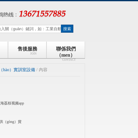
售後服務
聯係我們
JOIN
（men）
CONTACT
hào）實訓室設備
/ 內容
上海荔枝视频app
（gòng）貨