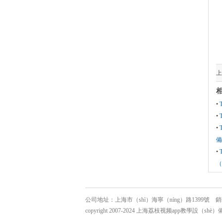
上
相
•
•
•
備
•
（
公司地址：上海市（shì）海寧（níng）路1399號 銷售熱線：02
copyright 2007-2024 上海荔枝视频app教學設（sh