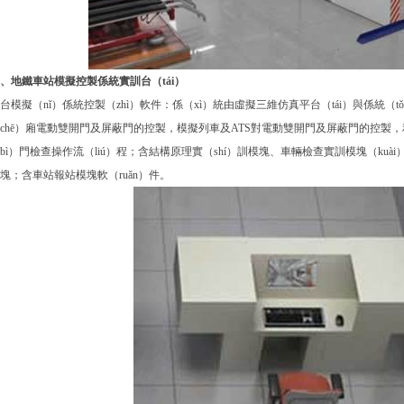
、地鐵車站模擬控製係統實訓台（tái）
台模擬（nǐ）係統控製（zhì）軟件：係（xì）統由虛擬三維仿真平台（tái）與係統（t
chē）廂電動雙開門及屏蔽門的控製，模擬列車及ATS對電動雙開門及屏蔽門的控製
bì）門檢查操作流（liú）程；含結構原理實（shí）訓模塊、車輛檢查實訓模塊（kuà
塊；含車站報站模塊軟（ruǎn）件。