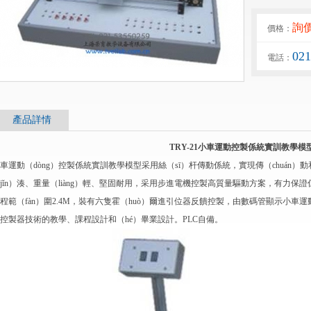
詢
價格：
02
電話：
產品詳情
TRY-21小車運動控製係統實訓教學模
車運動（dòng）控製係統實訓教學模型采用絲（sī）杆傳動係統，實現傳（chuán）動
jǐn）湊、重量（liàng）輕、堅固耐用，采用步進電機控製高質量驅動方案，有力保證
程範（fàn）圍2.4M，裝有六隻霍（huò）爾進引位器反饋控製，由數碼管顯示小車運
控製器技術的教學、課程設計和（hé）畢業設計。PLC自備。