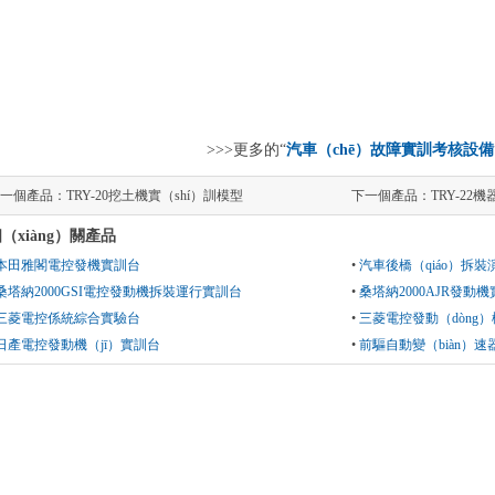
>>>更多的“
汽車（chē）故障實訓考核設備
一個產品：
TRY-20挖土機實（shí）訓模型
下一個產品：
TRY-22
（xiàng）關產品
本田雅閣電控發機實訓台
•
汽車後橋（qiáo）拆
桑塔納2000GSI電控發動機拆裝運行實訓台
•
桑塔納2000AJR發動
三菱電控係統綜合實驗台
•
三菱電控發動（dòng
日產電控發動機（jī）實訓台
•
前驅自動變（biàn）