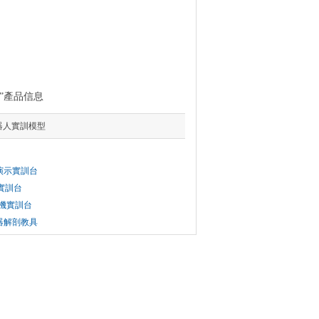
”產品信息
機器人實訓模型
裝演示實訓台
機實訓台
）機實訓台
速器解剖教具