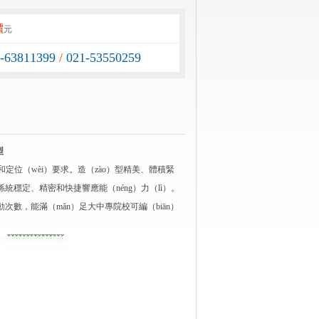
價
元
1-63811399
/
021-53550259
型
和定位（wèi）要求。造（zào）型精美、體積緊
係統穩定、精密和快捷響應能（néng）力（lì）。
動次數，能滿（mǎn）足大中專院校可編（biān）