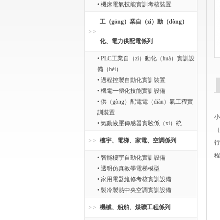
• 機床電氣技能實訓考核裝置
工（gōng）業自（zì）動（dòng）
化、電力供配電係列
• PLC工業自（zì）動化（huà）實訓設
備（bèi）
• 過程控製自動化實訓裝置
• 機電一體化技能實訓設備
• 供（gòng）配電電（diàn）氣工程實
訓裝置
小
• 氣動液壓傳感器實驗係（xì）統
（
樓宇、電梯、家電、空調係列
行
程
• 智能樓宇自動化實訓設備
• 透明仿真教學電梯模型
• 家用電器維修考核實訓設備
• 製冷製熱中央空調實訓設備
機械、船舶、煤礦工程係列