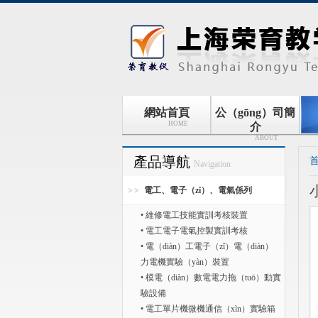
網站首頁
公（gōng）司簡
HOME
介
ABOUT
產品導航
Navigation
電工、電子（zǐ）、電氣係列
• 維修電工技能實訓考核裝置
• 電工電子電氣控製實訓考核
• 電（diàn）工電子（zǐ）電（diàn）
力電機實驗（yàn）裝置
• 模電（diàn）數電電力拖（tuō）動實
驗設備
• 電工單片機微機通信（xìn）實驗箱