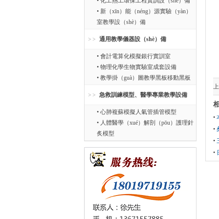
• 化工熱工環保工程實訓設（shè）備
• 新（xīn）能（néng）源實驗（yàn）
室教學設（shè）備
通用教學儀器設（shè）備
• 會計電算化模擬銀行實訓室
• 物理化學生物實驗室成套設備
• 教學掛（guà）圖教學黑板移動黑板
上
急救訓練模型、醫學專業教學設備
相
• 心肺複蘇模擬人氣管插管模型
•
• 人體醫學（xué）解剖（pōu）護理針
•
炙模型
•
•