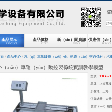
產品展示
產品價格
新（xīn）聞資訊
供應信（xìn
PRODUCT
VIDEO
NEWS
SERVICE
首頁
/
產品中心
/
汽（qì）車駕駛維（wéi）修、軌道（dào）交通係列
/
汽
小（xiǎo）車運（yùn）動控製係統實訓教學模型
TRY-21
型號：
品牌：上海荔枝视
所在地：上海
供貨總量：大量
發貨（huò）期