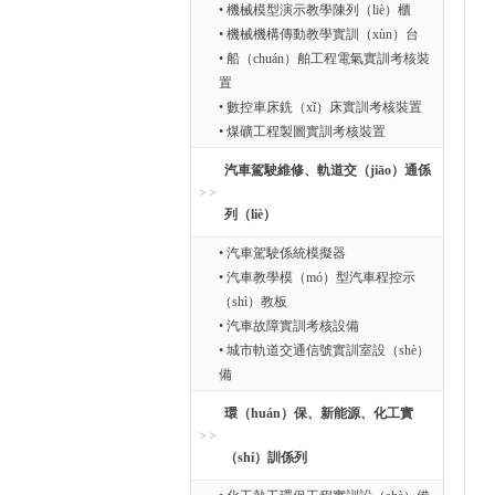
• 機械模型演示教學陳列（liè）櫃
• 機械機構傳動教學實訓（xùn）台
• 船（chuán）舶工程電氣實訓考核裝
置
• 數控車床銑（xǐ）床實訓考核裝置
• 煤礦工程製圖實訓考核裝置
汽車駕駛維修、軌道交（jiāo）通係
列（liè）
• 汽車駕駛係統模擬器
• 汽車教學模（mó）型汽車程控示
（shì）教板
• 汽車故障實訓考核設備
• 城市軌道交通信號實訓室設（shè）
備
環（huán）保、新能源、化工實
（shí）訓係列