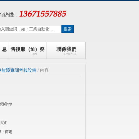
）息
售後服（fú）務
聯係我們
JOIN
CONTACT
車故障實訓考核設備
/ 內容
频app
供貨
限：商定