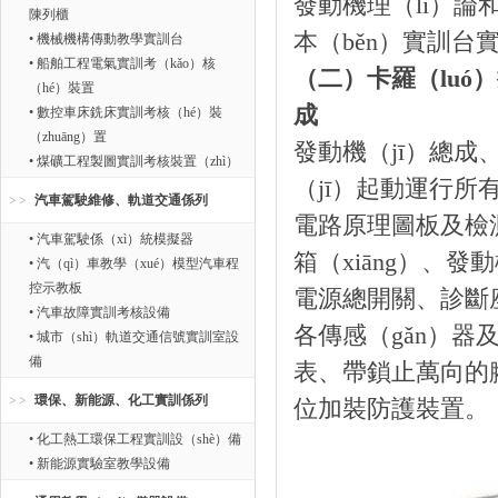
發動機理（lǐ）論
陳列櫃
本（běn）實訓台
• 機械機構傳動教學實訓台
• 船舶工程電氣實訓考（kǎo）核
（二）卡羅（luó）
（hé）裝置
成
• 數控車床銑床實訓考核（hé）裝
（zhuāng）置
發動機（jī）總成
• 煤礦工程製圖實訓考核裝置（zhì）
（jī）起動運行所
汽車駕駛維修、軌道交通係列
電路原理圖板及檢測
• 汽車駕駛係（xì）統模擬器
箱（xiāng）、
• 汽（qì）車教學（xué）模型汽車程
控示教板
電源總開關、診斷座
• 汽車故障實訓考核設備
各傳感（gǎn）
• 城市（shì）軌道交通信號實訓室設
備
表、帶鎖止萬向的腳
環保、新能源、化工實訓係列
位加裝防護裝置。
• 化工熱工環保工程實訓設（shè）備
• 新能源實驗室教學設備