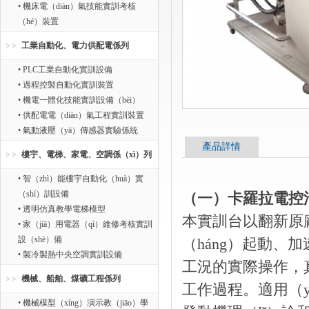
• 機床電（diàn）氣技能實訓考核
（hé）裝置
工業自動化、電力供配電係列
• PLC工業自動化實訓設備
• 過程控製自動化實訓裝置
• 機電一體化技能實訓設備（bèi）
• 供配電電（diàn）氣工程實訓裝置
• 氣動液壓（yā）傳感器實驗係統
產品詳情
樓宇、電梯、家電、空調係（xì）列
• 智（zhì）能樓宇自動化（huà）實
（shí）訓設備
（一）卡羅拉電控
• 透明仿真教學電梯模型
本實訓台以翻新原廠
• 家（jiā）用電器（qì）維修考核實訓
設（shè）備
（háng）起動、
• 製冷製熱中央空調實訓設備
工況的實際操作，真
機械、船舶、煤礦工程係列
工作過程。適用（y
• 機械模型（xíng）演示教（jiāo）學