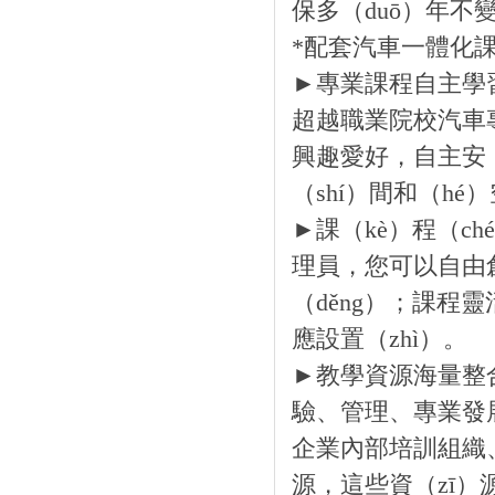
保多（duō）年不變
*配套汽車一體化
►專業課程自主學習
超越職業院校汽車
興趣愛好，自主安
（shí）間和（h
►課（kè）程（ch
理員，您可以自由創
（děng）；課程
應設置（zhì）。
►教學資源海量整合
驗、管理、專業發
企業內部培訓組織
源，這些資（zī）