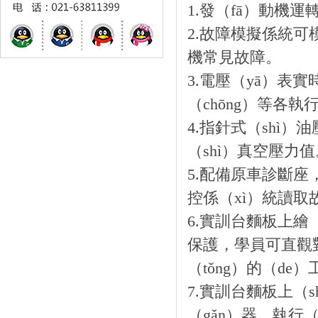
1.發（fā）動機運
2.故障模擬係統可
機常見故障。
3.電壓（yā）表
（chōng）等各
4.指針式（shì
（shì）真空壓力值
5.配備原車診斷座，
控係（xì）統讀取
6.實訓台麵板上繪
保護，學員可直觀
（tǒng）的（de
7.實訓台麵板上（
（gǎn）器、執行