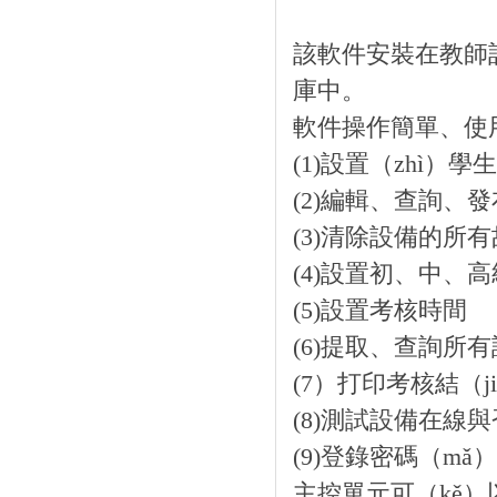
該軟件安裝在教師計
庫中。
軟件操作簡單、使用
(1)設置（zhì）學
(2)編輯、查詢、
(3)清除設備的所
(4)設置初、中、高
(5)設置考核時間
(6)提取、查詢所
(7）打印考核結（j
(8)測試設備在線與
(9)登錄密碼（mǎ）
主控單元可（kě）