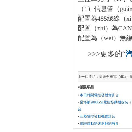
（1）信息管（guǎ
配置為485總線（x
配置（zhì）為CA
配置為（wéi）無
>>>更多的“
上一個產品：
捷達全車電（diàn）
相關產品
•
本田雅閣電控發機實訓台
•
桑塔納2000GSI電控發動機拆裝（z
台
•
三菱電控發動機實訓台
•
前驅自動變速器解剖教具