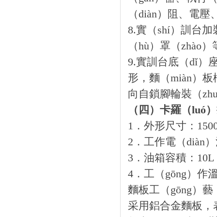
（diàn）阻、電
8.實（shí）訓
（hù）罩（zhào
9.實訓台底（dǐ
形，麵（miàn）
向自鎖腳輪裝（zhu
（四）卡羅（lu
1．外形尺寸：1500
2．工作電（diàn）
3．油箱容積：10L
4．工（gōng）作溫
麵板工（gōng）藝
采用鋁合金麵板，表