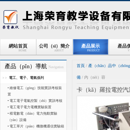
網站首頁
公司（sī）簡介
產品展示
產品
HOME
ABOUT
PRODUCT
V
產品（pǐn）導航
首頁
/
產（chǎn）品中（zhōn
Navigation
備
/ 內（nèi）容
電工、電子、電氣係列
• 維修電工（gōng）技能實訓考核裝
卡（kǎ）羅拉電控
置
• 電工電子電氣控製（zhì）實訓考核
• 電工電子電力電機實驗裝置
• 模電數電（diàn）電力拖動實驗
（yàn）設備
• 電工單片（piàn）機微機通信實驗箱