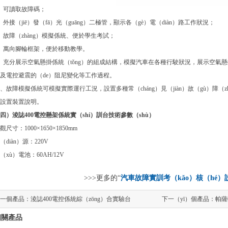
、可讀取故障碼；
、外接（jiē）發（fā）光（guāng）二極管，顯示各（gè）電（diàn）路工作狀況；
、故障（zhàng）模擬係統、便於學生考試；
、萬向腳輪框架，便於移動教學。
、充分展示空氣懸掛係統（tǒng）的組成結構，模擬汽車在各種行駛狀況，展示空氣懸
及電控避震的（de）阻尼變化等工作過程。
0、故障模擬係統可模擬實際運行工況，設置多種常（cháng）見（jiàn）故（gù）障（zhà
設置裝置說明。
四）淩誌400電控懸架係統實（shí）訓台技術參數（shù）
觀尺寸：1000×1650×1850mm
（diàn）源：220V
（xù）電池：60AH/12V
>>>更多的“
汽車故障實訓考（kǎo）核（hé）
一個產品：
淩誌400電控係統綜（zōng）合實驗台
下一（yī）個產品：
帕薩
相關產品