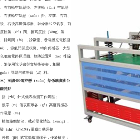
、右前輪空氣懸掛、左後輪（lún）空氣懸
、右後輪空氣懸（xuán）掛、左前、右前、
後、右後高度傳感器、幹燥器和空氣泵、前
度控製（zhì）閥、後高度控（kòng）製
、排氣閥（fá），診斷座、發電機充電模擬
nǐ）、節氣門開度模擬、轉向傳感器、大型
色噴繪電路原理圖、故障設置和（hé）排除
，附使用說明書與實驗指導書，相關
guān）課題的教學資（zī）料。
三）淩誌400電控懸（xuán）架係統實訓台
能特點
、指（zhǐ）針式儀表檢測工作氣壓；
、數字（zì）儀表顯示各（gè）高度傳感器
作電壓（yā）
、模擬路麵情況、載荷變化情況（kuàng）、
駛（shǐ）狀況進行電腦自動調整；
、外接（jiē）式電腦檢測端子，便於檢測；