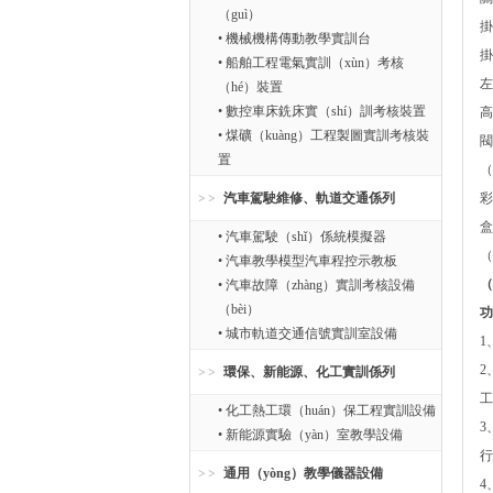
（guì）
掛
• 機械機構傳動教學實訓台
掛
• 船舶工程電氣實訓（xùn）考核
左
（hé）裝置
• 數控車床銑床實（shí）訓考核裝置
高
• 煤礦（kuàng）工程製圖實訓考核裝
閥
置
（
汽車駕駛維修、軌道交通係列
彩
盒
• 汽車駕駛（shǐ）係統模擬器
（
• 汽車教學模型汽車程控示教板
（
• 汽車故障（zhàng）實訓考核設備
（bèi）
功
• 城市軌道交通信號實訓室設備
1
2
環保、新能源、化工實訓係列
工
• 化工熱工環（huán）保工程實訓設備
3
• 新能源實驗（yàn）室教學設備
行
通用（yòng）教學儀器設備
4