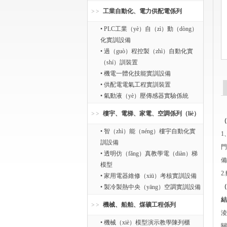
工業自動化、電力供配電係列
• PLC工業（yè）自（zì）動（dòng）
化實訓設備
• 過（guò）程控製（zhì）自動化實
（shí）訓裝置
• 機電一體化技能實訓設備
• 供配電電氣工程實訓裝置
• 氣動液（yè）壓傳感器實驗係統
樓宇、電梯、家電、空調係列（liè）
（
• 智（zhì）能（néng）樓宇自動化實
1
訓設備
門
• 透明仿（fǎng）真教學電（diàn）梯
備
模型
2
• 家用電器維修（xiū）考核實訓設備
（
• 製冷製熱中央（yāng）空調實訓設備
結
機械、船舶、煤礦工程係列
淩
• 機械（xiè）模型演示教學陳列櫃
關