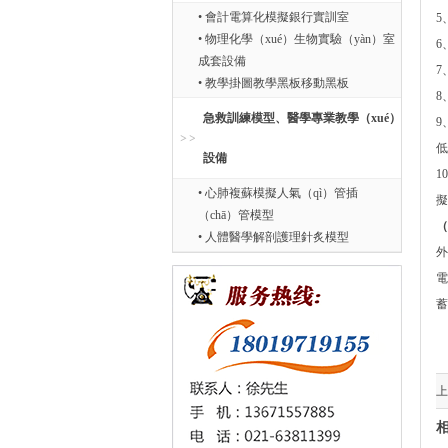
• 會計電算化模擬銀行實訓室
5
• 物理化學（xué）生物實驗（yàn）室
6
成套設備
7
• 教學掛圖教學黑板移動黑板
8
急救訓練模型、醫學專業教學（xué）
9
低
設備
1
• 心肺複蘇模擬人氣（qì）管插
擬
（chā）管模型
（
• 人體醫學解剖護理針炙模型
外
電
蓄
上