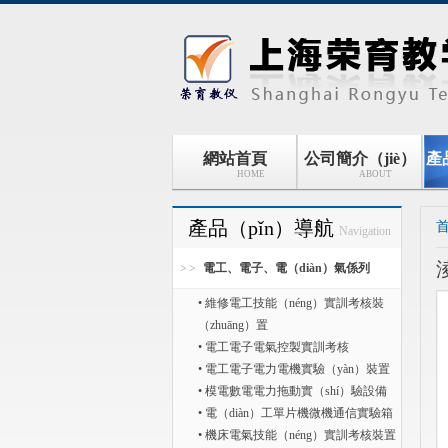
網站首頁
公司簡介（jiè）
產
HOME
ABOUT
產品（pǐn）導航
首
Navigation
電工、電子、電（diàn）氣係列
• 維修電工技能（néng）實訓考核裝
（zhuāng）置
• 電工電子電氣控製實訓考核
• 電工電子電力電機實驗（yàn）裝置
• 模電數電電力拖動實（shí）驗設備
• 電（diàn）工單片機微機通信實驗箱
• 機床電氣技能（néng）實訓考核裝置