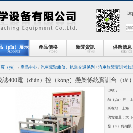
品（pǐn）展示
產品價格
新聞資訊
供應信息
PRODUCT
VIDEO
NEWS
SERVICE
頁（yè）
/
產品中心
/
汽車駕駛維修、軌道交通係列
/
汽車故障實訓考核
淩誌400電（diàn）控（kòng）懸架係統實訓台（tái
型號：
品（pǐn）牌：上
所在地：上海
供貨總量：大（
發（fā）貨期限