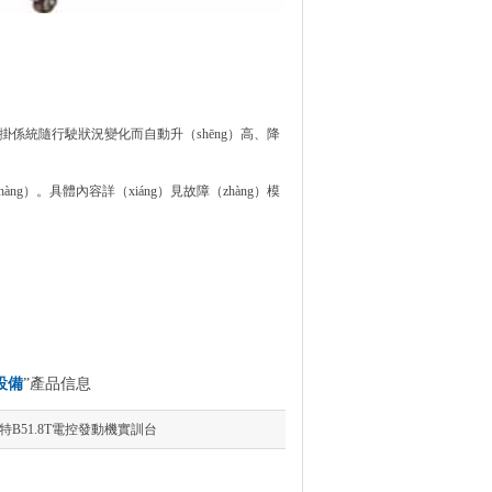
掛係統隨行駛狀況變化而自動升（shēng）高、降
ng）。具體內容詳（xiáng）見故障（zhàng）模
設備
”產品信息
特B51.8T電控發動機實訓台