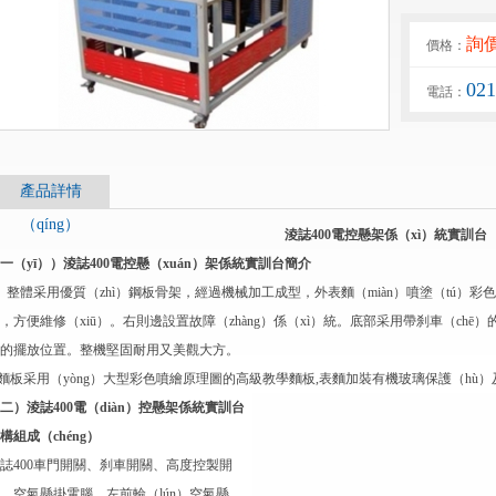
詢
價格：
02
電話：
產品詳情
（qíng）
淩誌400電控懸架係（xì）統實訓台
一（yī））淩誌400電控懸（xuán）架係統實訓台簡介
、整體采用優質（zhì）鋼板骨架，經過機械加工成型，外表麵（miàn）噴塗（tú）彩色
，方便維修（xiū）。右則邊設置故障（zhàng）係（xì）統。底部采用帶刹車（chē
的擺放位置。整機堅固耐用又美觀大方。
.麵板采用（yòng）大型彩色噴繪原理圖的高級教學麵板,表麵加裝有機玻璃保護（hù
二）淩誌400電（diàn）控懸架係統實訓台
構組成（chéng）
誌400車門開關、刹車開關、高度控製開
、空氣懸掛電腦、左前輪（lún）空氣懸