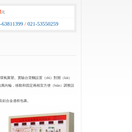
價
元
1-63811399
/
021-53550259
環氧聚塑。實驗台背麵設置（zhì）對開（kāi）
）的萬向輪，移動和固定兩相宜方便（biàn）調整設
）及鋁合金邊框包裹。