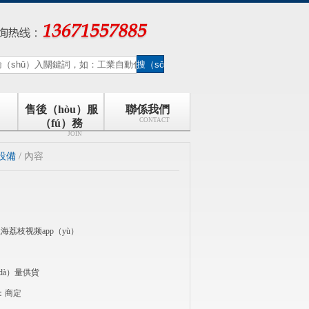
售後（hòu）服
聯係我們
CONTACT
（fú）務
JOIN
設備
/ 內容
）
海荔枝视频app（yù）
dà）量供貨
：商定