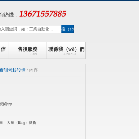
）信
售後服務
聯係我（wǒ）們
JOIN
CONTACT
）實訓考核設備
/ 內容
频app
量：大量（liàng）供貨