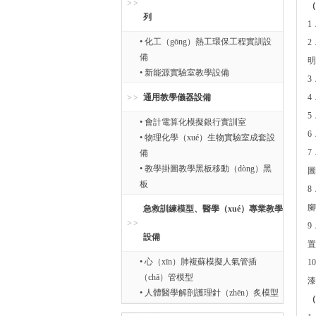
（
列
1
• 化工（gōng）熱工環保工程實訓設
2
備
明
• 新能源實驗室教學設備
3
通用教學儀器設備
4
5
• 會計電算化模擬銀行實訓室
6
• 物理化學（xué）生物實驗室成套設
7
備
• 教學掛圖教學黑板移動（dòng）黑
圖
板
8
腳
急救訓練模型、醫學（xué）專業教學
9
設備
置
• 心（xīn）肺複蘇模擬人氣管插
1
（chā）管模型
漆
• 人體醫學解剖護理針（zhēn）炙模型
（