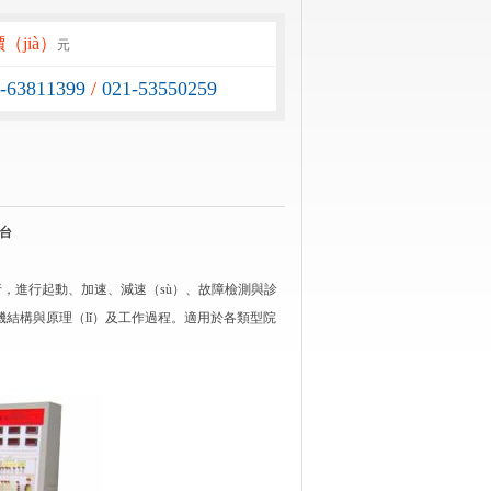
（jià）
元
1-63811399
/
021-53550259
訓台
運行，進行起動、加速、減速（sù）、故障檢測與診
）機結構與原理（lǐ）及工作過程。適用於各類型院