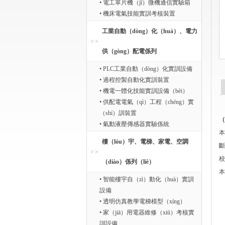
• 電工單片機（jī）微機通信實驗箱
• 機床電氣技能實訓考核裝置
工業自動（dòng）化（huà）、電力
供（gòng）配電係列
• PLC工業自動（dòng）化實訓設備
• 過程控製自動化實訓裝置
• 機電一體化技能實訓設備（bèi）
• 供配電電氣（qì）工程（chéng）實
（shí）訓裝置
（
• 氣動液壓傳感器實驗係統
本
樓（lóu）宇、電梯、家電、空調
斷
校
（diào）係列（liè）
本
• 智能樓宇自（zì）動化（huà）實訓
設備
• 透明仿真教學電梯模型（xíng）
• 家（jiā）用電器維修（xiū）考核實
訓設備