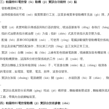
三）帕薩特B5電控發（fā）動機（jī）實訓台功能特（tè）點
．發動機運轉正常。
．故障模擬係統可模（mó）擬實際運行工況，設置多種實車發動機常見故（gù）障。具
。
．電壓（yā）表實時顯示傳感器與執行器的變化，噴油器脈衝等（děng）各執行（hán
．指針式油壓表指示燃油壓（yā）力值；指針（zhēn）式真空表指示真空壓力值。
．配備（bèi）原車OBD診斷座（zuò），可使用（yòng）電腦診斷儀對發動機電控係
．防盜及節氣門體匹配操作，對比第三代防（fáng）盜工況與正常工況。
．實訓（xùn）台麵（miàn）板（bǎn）上繪有彩色噴繪電路圖，噴繪圖加裝有機玻璃（l
和發動機實物，認識和分析控製係統的工作（zuò）原（yuán）理。
．實訓台麵板上安裝有檢測端（duān）子，可直接在麵（miàn）板上（shàng）檢測
的電信號，如電阻、電壓、電流、頻率、波形信號等。
．實訓台加裝（zhuāng）電源總開（kāi）關（guān）、水箱防護（hù）罩（zhào
。
0．實訓台底座部分采用鋼（gāng）性結（jié）構焊接，麵板櫃衝壓成形，麵板櫃與底座可
工藝，帶萬向自鎖腳輪裝置。
四）帕薩特B5電控發動機（jī）實訓台技術參數（shù）