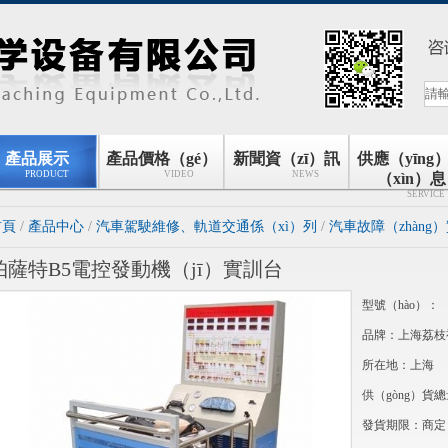
產品展示
產品價格（gé）
新聞資（zī）訊
供應（yīng
PRODUCT
VIDEO
NEWS
（xìn）息
SERVICE
首頁
/
產品中心
/
汽車駕駛維修、軌道交通係（xì）列
/
汽車故障（zhàng
帕薩特B5電控發動機（jī）實訓台
型號（hào）：
品牌：上海荔枝视
所在地：上海
供（gòng）貨總
發貨期限：商定