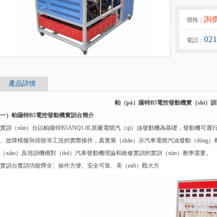
詢價
價格：
02
電話：
產品詳情
帕（pà）薩特B5電控發動機實（shí）
一）帕薩特B5電控發動機實訓台簡介
實訓（xùn）台以帕薩特B5ANQ1.8L原廠電噴汽（qì）油發動機為基礎，發動機可
、故障模擬與排除等工況的實際操作，真實展（zhǎn）示汽車電噴汽油發動（dòng
（xiào）及培訓機構對（duì）汽車發動機理論和維修實訓的實訓（xùn）教學需要。
實訓台實訓功能齊全、操作方便、安全可靠、美（měi）觀大方