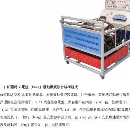
二）帕薩特B5電控（kòng）發動機實訓台結構組成
薩特B5ANQ1.8L發動機總成、原車發動機控製電腦、組合儀表、發動機起動運行
原理圖板及檢測端子、60AH大容量蓄電池、大容量不鏽鋼油（yóu）箱、發動機（jī
（jià）電源總開關、OBD診斷座、散熱係（xì）統、任務驅動教學模式的實訓指導
傳感器及（jí）執行（háng）器安裝數字顯示表、台（tái）架（jià）安裝燃油壓
溫及轉動等（děng）部位加（jiā）裝防護裝置。