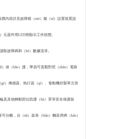
體內容詳見故障模（mó）擬（nǐ）設置裝置說
g）元器件用LED燈顯示工作狀態。
統讀取故障碼和（hé）數據流等。
í）保（bǎo）護，學員可直觀對照（zhào）電路
各（gè）傳感器、執行器（qì）、發動機控製單元管
）、飛輪及其他轉動部位防護（hù）罩等安全保護裝
分離，台（tái）架表（biǎo）麵采用烤（kǎo）