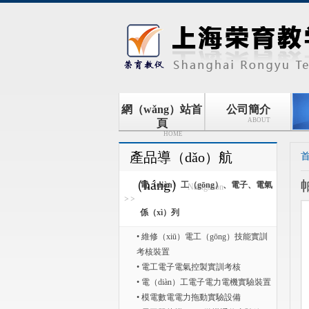
網（wǎng）站首
公司簡介
ABOUT
頁
HOME
產品導（dǎo）航
（háng）
電（diàn）工（gōng）、電子、電氣
Navigation
係（xì）列
• 維修（xiū）電工（gōng）技能實訓
考核裝置
• 電工電子電氣控製實訓考核
• 電（diàn）工電子電力電機實驗裝置
• 模電數電電力拖動實驗設備