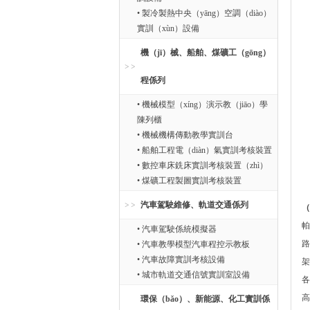
• 製冷製熱中央（yāng）空調（diào）
實訓（xùn）設備
機（jī）械、船舶、煤礦工（gōng）
程係列
• 機械模型（xíng）演示教（jiāo）學
陳列櫃
• 機械機構傳動教學實訓台
• 船舶工程電（diàn）氣實訓考核裝置
• 數控車床銑床實訓考核裝置（zhì）
• 煤礦工程製圖實訓考核裝置
汽車駕駛維修、軌道交通係列
（
帕
• 汽車駕駛係統模擬器
路
• 汽車教學模型汽車程控示教板
• 汽車故障實訓考核設備
架
• 城市軌道交通信號實訓室設備
各
高
環保（bǎo）、新能源、化工實訓係