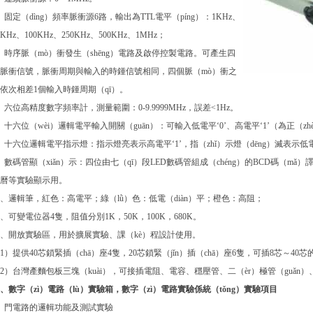
、固定（dìng）頻率脈衝源6路，輸出為TTL電平（píng）：1KHz、
0KHz、100KHz、250KHz、500KHz、1MHz；
、時序脈（mò）衝發生（shēng）電路及啟停控製電路。可產生四
脈衝信號，脈衝周期與輸入的時鍾信號相同，四個脈（mò）衝之
依次相差1個輸入時鍾周期（qī）。
、六位高精度數字頻率計，測量範圍：0-9.9999MHz，誤差<1Hz。
、十六位（wèi）邏輯電平輸入開關（guān）：可輸入低電平‘0’、高電平‘1’（為正（zh
、十六位邏輯電平指示燈：指示燈亮表示高電平‘1’，指（zhǐ）示燈（dēng）滅表示低電
、數碼管顯（xiǎn）示：四位由七（qī）段LED數碼管組成（chéng）的BCD碼（m
曆等實驗顯示用。
0、邏輯筆，紅色：高電平；綠（lǜ）色：低電（diàn）平；橙色：高阻；
1、可變電位器4隻，阻值分別1K，50K，100K，680K。
2、開放實驗區，用於擴展實驗、課（kè）程設計使用。
1）提供40芯鎖緊插（chā）座4隻，20芯鎖緊（jǐn）插（chā）座6隻，可插8芯～40芯的
2）台灣產麵包板三塊（kuài），可接插電阻、電容、穩壓管、二（èr）極管（guǎn
、數字（zì）電路（lù）實驗箱，數字（zì）電路實驗係統（tǒng）實驗項目
、門電路的邏輯功能及測試實驗