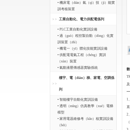
• 機床電（diàn）氣（qì）技（jì）能實
訓考核裝置
工業自動化、電力供配電係列
• PLC工業自動化實訓設備
• 過（guò）程控製自動（dòng）化實
訓裝置（zhì）
• 機電一（yī）體化技能實訓設備
• 供配電電氣工程（chéng）實訓
（xùn）裝置
• 氣動液壓傳感器實驗係統
數
T
樓宇、電（diàn）梯、家電、空調係
及
列
一
1
• 智能樓宇自動化實訓設備
• 透明（míng）仿真教學（xué）電梯
直
模型
2
• 家用電器維修考（kǎo）核實訓設備
（
（bèi）
3