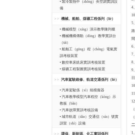
• 製冷製熱中（zhōng）央空調實訓設
4
備
1
機械、船舶、煤礦工程係列（liè）
5
• 機械模型（xíng）演示教學陳列櫃
路
• 機械機構傳動（dòng）教學實訓台
間
（tái）
6
• 船舶工（gōng）程（chéng）電氣實
7
訓考核裝置
8
• 數控車床銑床實訓考核裝置
• 煤礦工程製圖實訓考核裝置
9
日
汽車駕駛維修、軌道交通係列（liè）
1
• 汽車駕駛係（xì）統模擬器
1
• 汽車教學模型汽車程控（kòng）示
1
教板（bǎn）
（
• 汽車故障實訓考核設備
• 城市軌道（dào）交通信（xìn）號實
（
訓室（shì）設備
二
1
環保、新能源、化工實訓係列