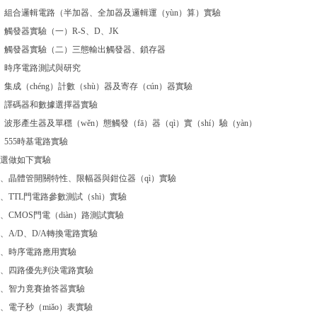
、組合邏輯電路（半加器、全加器及邏輯運（yùn）算）實驗
、觸發器實驗（一）R-S、D、JK
、觸發器實驗（二）三態輸出觸發器、鎖存器
、時序電路測試與研究
、集成（chéng）計數（shù）器及寄存（cún）器實驗
、譯碼器和數據選擇器實驗
、波形產生器及單穩（wěn）態觸發（fā）器（qì）實（shí）驗（yàn）
、555時基電路實驗
選做如下實驗
0、晶體管開關特性、限幅器與鉗位器（qì）實驗
1、TTL門電路參數測試（shì）實驗
2、CMOS門電（diàn）路測試實驗
3、A/D、D/A轉換電路實驗
4、時序電路應用實驗
5、四路優先判決電路實驗
6、智力竟賽搶答器實驗
7、電子秒（miǎo）表實驗