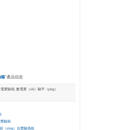
驗箱
”產品信息
2數電實驗箱, 數電實（shí）驗平（píng）
箱
合實驗箱
A綜（zōng）合實驗係統