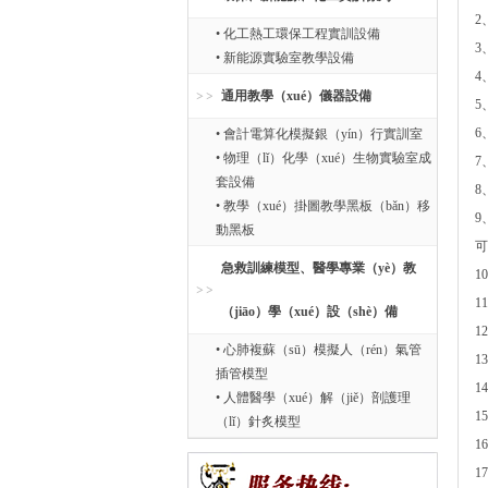
2
• 化工熱工環保工程實訓設備
3
• 新能源實驗室教學設備
4
通用教學（xué）儀器設備
5
6
• 會計電算化模擬銀（yín）行實訓室
• 物理（lǐ）化學（xué）生物實驗室成
7
套設備
8
• 教學（xué）掛圖教學黑板（bǎn）移
9
動黑板
可
急救訓練模型、醫學專業（yè）教
1
1
（jiāo）學（xué）設（shè）備
1
• 心肺複蘇（sū）模擬人（rén）氣管
1
插管模型
1
• 人體醫學（xué）解（jiě）剖護理
1
（lǐ）針炙模型
1
1