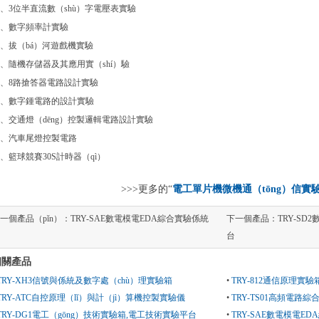
8、3位半直流數（shù）字電壓表實驗
9、數字頻率計實驗
0、拔（bá）河遊戲機實驗
1、隨機存儲器及其應用實（shí）驗
2、8路搶答器電路設計實驗
3、數字鍾電路的設計實驗
4、交通燈（dēng）控製邏輯電路設計實驗
5、汽車尾燈控製電路
6、籃球競賽30S計時器（qì）
>>>更多的“
電工單片機微機通（tōng）信實
一個產品（pǐn）：
TRY-SAE數電模電EDA綜合實驗係統
下一個產品：
TRY-SD
台
相關產品
TRY-XH3信號與係統及數字處（chù）理實驗箱
•
TRY-812通信原理實驗
TRY-ATC自控原理（lǐ）與計（jì）算機控製實驗儀
•
TRY-TS01高頻電路綜
TRY-DG1電工（gōng）技術實驗箱,電工技術實驗平台
•
TRY-SAE數電模電ED