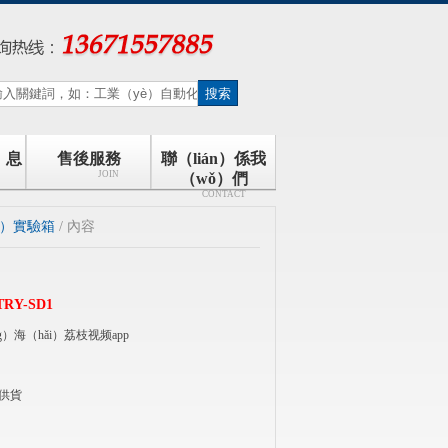
）息
售後服務
聯（lián）係我
JOIN
（wǒ）們
CONTACT
n）實驗箱
/ 內容
TRY-SD1
g）海（hǎi）荔枝视频app
供貨