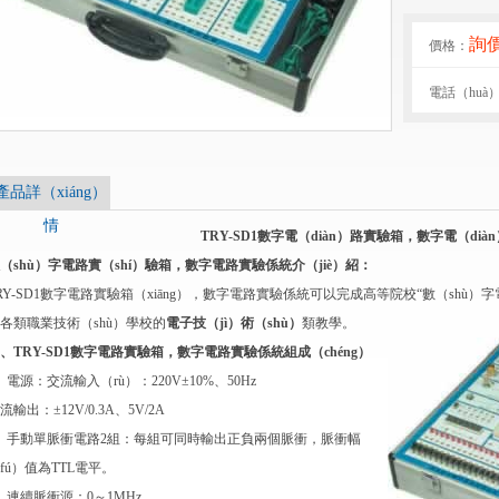
詢
價格：
電話（huà
產品詳（xiáng）
情
TRY-SD1數字電（diàn）路實驗箱，數字電（di
（shù）字電路實（shí）驗箱，數字電路實驗係統介（jiè）紹：
RY-SD1數字電路實驗箱（xiāng），數字電路實驗係統可以完成高等院校“數（shù）
各類職業技術（shù）學校的
電子技（jì）術（shù）
類教學。
、TRY-SD1數字電路實驗箱，數字電路實驗係統組成（chéng）
、電源：交流輸入（rù）：220V±10%、50Hz
流輸出：±12V/0.3A、5V/2A
、手動單脈衝電路2組：每組可同時輸出正負兩個脈衝，脈衝幅
fú）值為TTL電平。
、連續脈衝源：0～1MHz。