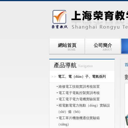
網站首頁
公司簡介
HOME
ABOUT
產品導航
首
Navigation
電工、電（diàn）子、電氣係列
• 維修電工技能實訓考核裝置
• 電工電子電氣控製實訓考核
• 電工電子電力電機實驗裝置
• 模電數電電力拖動（dòng）實驗設
（shè）備（bèi）
• 電工單片機微機通信實驗箱
（xiāng）