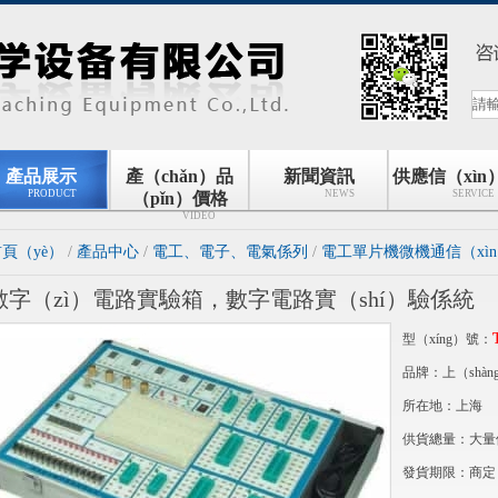
產品展示
產（chǎn）品
新聞資訊
供應信（xìn
PRODUCT
NEWS
SERVICE
（pǐn）價格
VIDEO
頁（yè）
/
產品中心
/
電工、電子、電氣係列
/
電工單片機微機通信（xì
數字（zì）電路實驗箱，數字電路實（shí）驗係統
型（xíng）號：
品牌：上（shàn
所在地：上海
供貨總量：大量
發貨期限：商定