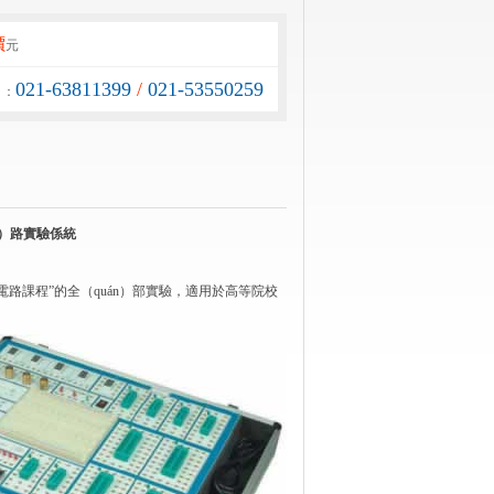
價
元
021-63811399
/
021-53550259
）：
àn）路實驗係統
字電路課程”的全（quán）部實驗，適用於高等院校