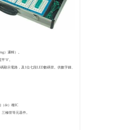
èng）邏輯）。
平‘0’。
ǎ）譯碼顯示電路，及1位七段LED數碼管。供數字鍾、
（de）種IC
）、三極管等元器件。