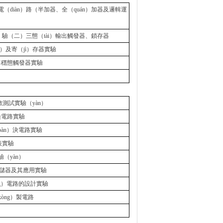
電（diàn）路（半加器、全（quán）加器及邏輯運
í）驗（二）三態（tài）輸出觸發器、鎖存器
ì）及寄（jì）存器實驗
單穩態觸發器實驗
數測試實驗（yàn）
轉換電路實驗
pàn）決電路實驗
表實驗
（yàn）
機存儲器及其應用實驗
ng）電路的設計實驗
òng）製電路