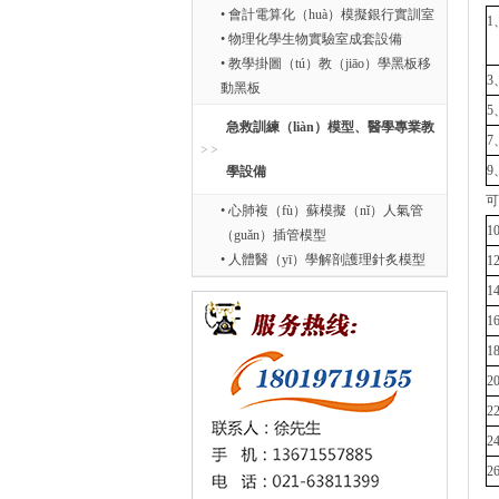
• 會計電算化（huà）模擬銀行實訓室
1
• 物理化學生物實驗室成套設備
• 教學掛圖（tú）教（jiāo）學黑板移
3
動黑板
5
急救訓練（liàn）模型、醫學專業教
7
9
學設備
可
• 心肺複（fù）蘇模擬（nǐ）人氣管
（guǎn）插管模型
• 人體醫（yī）學解剖護理針炙模型
1
1
1
1
2
2
2
2