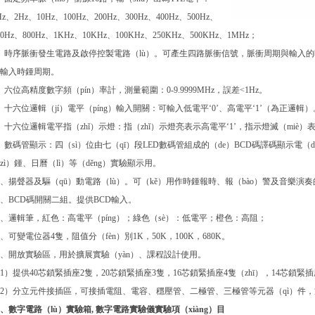
Hz、2Hz、10Hz、100Hz、200Hz、300Hz、400Hz、500Hz、
00Hz、800Hz、1KHz、10KHz、100KHz、250KHz、500KHz、1MHz；
、時序脈衝發生電路及啟停控製電路（lù）。可產生四路脈衝信號，脈衝周期與輸入的時
輸入時鍾周期。
、六位高精度數字頻（pín）率計，測量範圍：0-9.9999MHz，誤差<1Hz。
、十六位邏輯（jí）電平（píng）輸入開關：可輸入低電平‘0’、高電平‘1’（為正邏輯）
、十六位邏輯電平指（zhǐ）示燈：指（zhǐ）示燈亮表示高電平‘1’，指示燈滅（miè）表
、數碼管顯示：四（sì）位由七（qī）段LED數碼管組成的（de）BCD碼譯碼顯示電（d
zì）鍾、日曆（lì）等（děng）實驗顯示用。
0、揚聲器及驅（qū）動電路（lù）。可（kě）用作時鍾報時、報（bào）警及音樂演奏的
1、BCD碼開關二組。提供BCD輸入。
2、邏輯筆，紅色：高電平（píng）；綠色（sè）：低電平；橙色：高阻；
3、可變電位器4隻，阻值分（fèn）別1K，50K，100K，680K。
4、開放實驗區，用於擴展實驗（yàn）、課程設計使用。
1）提供40芯鎖緊插座2隻，20芯鎖緊插座3隻，16芯鎖緊插座4隻（zhī），14芯鎖緊插
2）分立元件接插區，可接插電阻、電容、穩壓管、二極管、三極管等元器（qì）件，方
、數字電路（lù）實驗箱, 數字電路實驗儀實驗項（xiàng）目