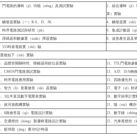
、門電路的邏輯（jí）功能（néng）及測試實驗
2、組合邏輯（jí）
算）實驗
、觸發器實驗（一）R-S、D、JK
4、觸發器實（sh
、時序電路測試與研究（jiū）
6、集成計數器（q
、譯碼器和數據選（xuǎn）擇器實驗
8、波形產生器及
、555時基電路實（shí）驗
選做如下（xià）實驗
10、晶體管開關特性、限幅器與鉗位器實驗
11、TTL門電路參
2、CMOS門電路測試實驗
13、A/D、D/A
4、時序電路應用實驗
15、四路優先判（
6、智力（lì）竟賽搶答（dá）器實驗
17、電子（zǐ）秒
8、3位半直流數字電壓表實驗
19、數字頻率計實驗
0、拔河遊戲機實驗
21、隨（suí）
2、8路搶答器（qì）電路設計實驗
23、數字鍾（zhō
4、交通燈控（kòng）製邏輯電路設計實驗
25、汽車尾燈控（k
6、籃球競（jìng）賽30S計時器