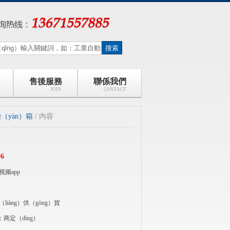
售後服務
聯係我們
JOIN
CONTACT
（yàn）箱
/ 內容
6
频app
iàng）供（gòng）貨
商定（dìng）