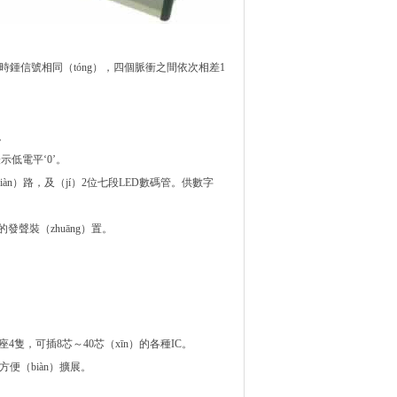
鍾信號相同（tóng），四個脈衝之間依次相差1
。
示低電平‘0’。
iàn）路，及（jí）2位七段LED數碼管。供數字
發聲裝（zhuāng）置。
座4隻，可插8芯～40芯（xīn）的各種IC。
便（biàn）擴展。