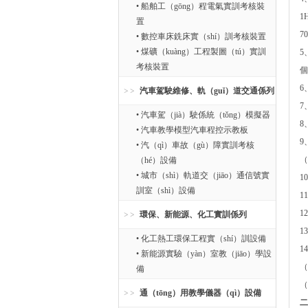
• 船舶工（gōng）程電氣實訓考核裝
1
置
7
• 數控車床銑床實（shí）訓考核裝置
• 煤礦（kuàng）工程製圖（tú）實訓
5
考核裝置
個
6
汽車駕駛維修、軌（guǐ）道交通係列
7
• 汽車駕（jià）駛係統（tǒng）模擬器
8
• 汽車教學模型汽車程控示教板
9
• 汽（qì）車故（gù）障實訓考核
（
（hé）設備
• 城市（shì）軌道交（jiāo）通信號實
1
訓室（shì）設備
1
1
環保、新能源、化工實訓係列
1
• 化工熱工環保工程實（shí）訓設備
1
• 新能源實驗（yàn）室教（jiāo）學設
（
備
（
通（tōng）用教學儀器（qì）設備
二