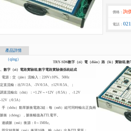
詢
價格：
02
電話：
產品詳情
（qíng）
TRY-SD6數字（zì）電（diàn）路（lù）實驗箱
、數字（zì）電路實驗箱,數字電路實驗儀係統組成
、電源：交（jiāo）流輸入：220V±10%、50Hz
定直流輸：出5V/2A、-5V/0.5A、±12V/0.5A、；
調直流輸出（chū）：+1.2V～+12V（/0.5A）、-1.2V
-12V（/0.5A）
、手（shǒu）動單脈衝電路2組：每（měi）組可同時輸出正負兩
脈衝（chōng），脈衝幅值為TTL電平。
、連續脈（mò）衝源：0～1MHz。
、固定頻率脈（mò）衝源16路，輸（shū）出為TTL電平：