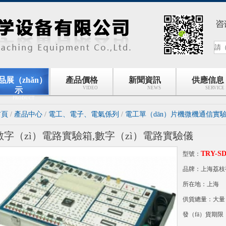
品展（zhǎn）
產品價格
新聞資訊
供應信息
VIDEO
NEWS
SERVICE
示
PRODUCT
首頁
/
產品中心
/
電工、電子、電氣係列
/
電工單（dān）片機微機通信實驗
數字（zì）電路實驗箱,數字（zì）電路實驗儀
TRY-SD
型號：
品牌：上海荔枝视
所在地：上海
供貨總量：大量（l
發（fā）貨期限：