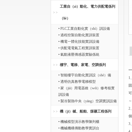
工業自（zì）動化、電力供配電係列
（liè）
• PLC工業自動化實（shí）訓設備
• 過程控製自動化實訓裝置
• 機電一體化技能實訓設備
• 供配電電氣工程實訓裝置
• 氣動液壓傳感器實驗係統
樓宇、電梯、家電、空調係列
一
• 智能樓宇自動化實訓設（shè）備
1
• 透明仿真教學電梯模型
固
• 家（jiā）用電器維（wéi）修考核實
可
訓設備
～
• 製冷製熱中央（yāng）空調實訓設備
2
機（jī）械、船舶、煤礦工程係列
個
• 機械模型演示教學陳列櫃
3
• 機械機構傳動教學實訓台
4