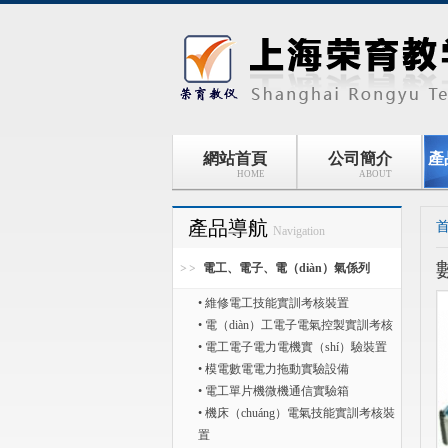
網站首頁
公司簡介
產
HOME
ABOUT
產品導航
Navigation
電工、電子、電（diàn）氣係列
• 維修電工技能實訓考核裝置
• 電（diàn）工電子電氣控製實訓考核
• 電工電子電力電機實（shí）驗裝置
• 模電數電電力拖動實驗設備
• 電工單片機微機通信實驗箱
• 機床（chuáng）電氣技能實訓考核裝
置