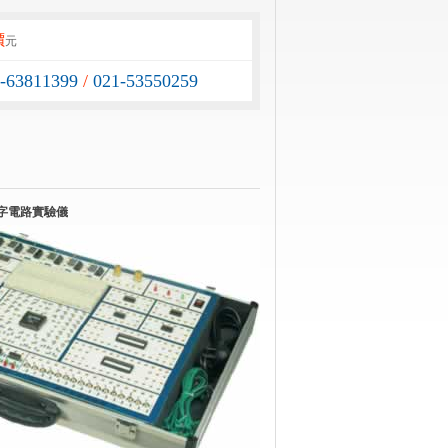
價
元
1-63811399
/
021-53550259
,數字電路實驗儀